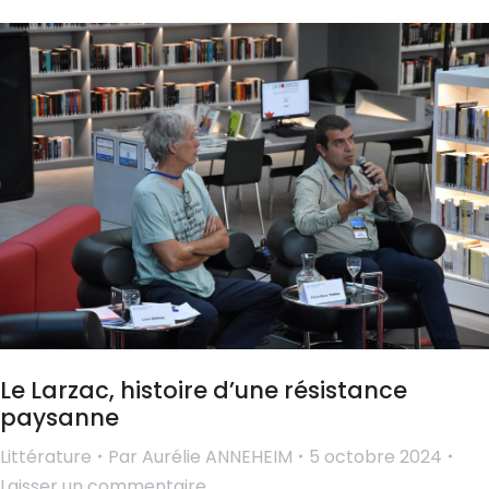
Le Larzac, histoire d’une résistance
paysanne
Littérature
Par
Aurélie ANNEHEIM
5 octobre 2024
Laisser un commentaire