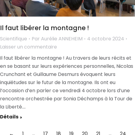
Il faut libérer la montagne !
Scientifique
Par
Aurélie ANNEHEIM
4 octobre 2024
Laisser un commentaire
Il faut libérer la montagne ! Au travers de leurs récits et
en se basant sur leurs expériences personnelles, Nicolas
Crunchant et Guillaume Desmurs évoquent leurs
inquiétudes sur le futur de la montagne. Ils ont eu
l’occasion d’en parler ce vendredi 4 octobre lors d’une
rencontre orchestrée par Sonia Déchamps à la Tour de
la Liberté.…
Détails
←
1
…
17
18
19
20
21
…
24