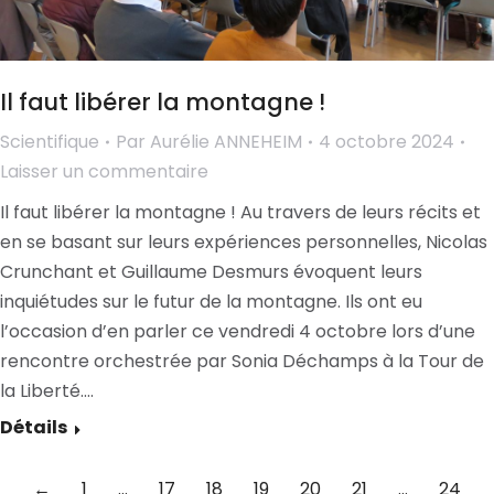
Il faut libérer la montagne !
Scientifique
Par
Aurélie ANNEHEIM
4 octobre 2024
Laisser un commentaire
Il faut libérer la montagne ! Au travers de leurs récits et
en se basant sur leurs expériences personnelles, Nicolas
Crunchant et Guillaume Desmurs évoquent leurs
inquiétudes sur le futur de la montagne. Ils ont eu
l’occasion d’en parler ce vendredi 4 octobre lors d’une
rencontre orchestrée par Sonia Déchamps à la Tour de
la Liberté.…
Détails
←
1
…
17
18
19
20
21
…
24