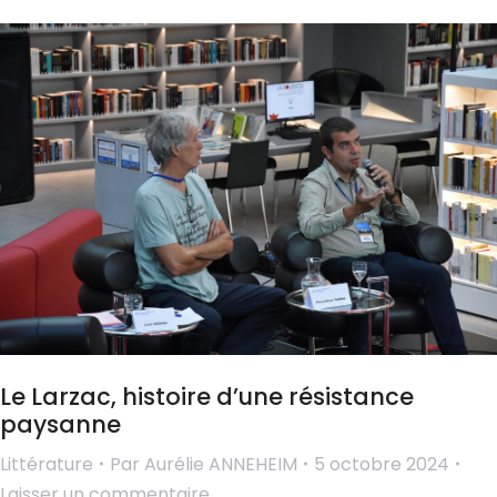
Le Larzac, histoire d’une résistance
paysanne
Littérature
Par
Aurélie ANNEHEIM
5 octobre 2024
Laisser un commentaire