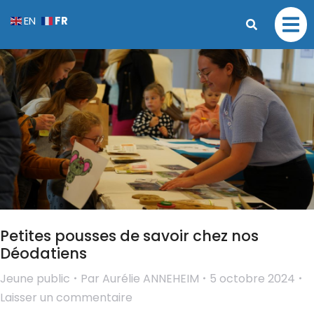
FR
EN
Petites pousses de savoir chez nos
Déodatiens
Jeune public
Par
Aurélie ANNEHEIM
5 octobre 2024
Laisser un commentaire