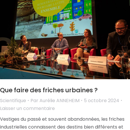
Que faire des friches urbaines ?
Scientifique
Par
Aurélie ANNEHEIM
5 octobre 2024
Laisser un commentaire
Vestiges du passé et souvent abandonnées, les friches
industrielles connaissent des destins bien différents et