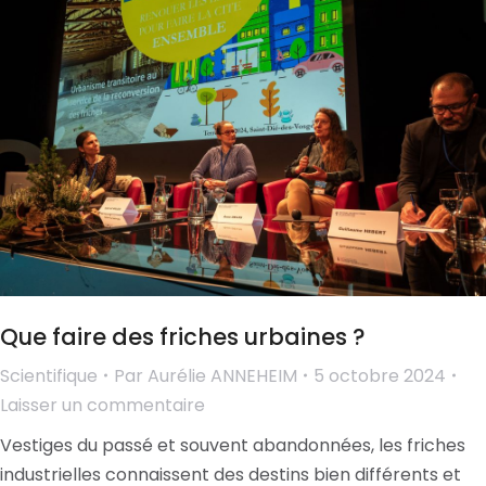
Que faire des friches urbaines ?
Scientifique
Par
Aurélie ANNEHEIM
5 octobre 2024
Laisser un commentaire
Vestiges du passé et souvent abandonnées, les friches
industrielles connaissent des destins bien différents et