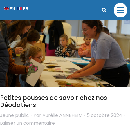
FR
EN
Petites pousses de savoir chez nos
Déodatiens
Jeune public
Par
Aurélie ANNEHEIM
5 octobre 2024
Laisser un commentaire