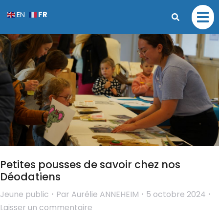
FR
EN
Petites pousses de savoir chez nos
Déodatiens
Jeune public
Par
Aurélie ANNEHEIM
5 octobre 2024
Laisser un commentaire