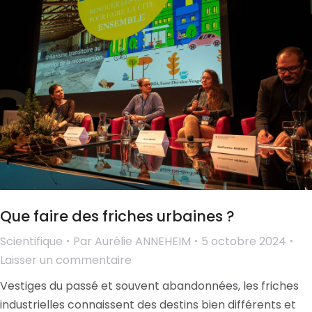
Que faire des friches urbaines ?
Scientifique
Par
Aurélie ANNEHEIM
5 octobre 2024
Laisser un commentaire
Vestiges du passé et souvent abandonnées, les friches
industrielles connaissent des destins bien différents et