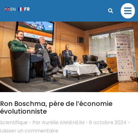
FR
EN
Ron Boschma, père de l’économie
évolutionniste
Scientifique
Par
Aurélie ANNEHEIM
6 octobre 2024
Laisser un commentaire