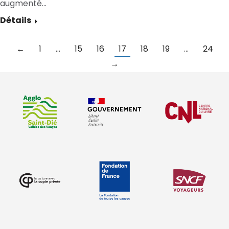
augmenté…
Détails
←
1
…
15
16
17
18
19
…
24
→