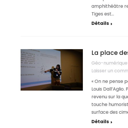
amphithéâtre rem
Tiges est…
Détails
La place de
Géo-numérique
Laisser un com
« On ne pense pa
Louis Dall’Aglio
revenu sur la qu
touche humoristi
surface des ci
Détails