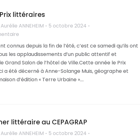
rix littéraires
r
Aurélie ANNEHEIM
5 octobre 2024
mentaire
ont connus depuis la fin de l’été, c’est ce samedi qu’ils ont
 sous les applaudissements d’un public attentif et
e Grand Salon de l’hôtel de Ville.Cette année le Prix
 a été décerné à Anne-Solange Muis, géographe et
maison d’édition « Terre Urbaine ».…
ner littéraire au CEPAGRAP
r
Aurélie ANNEHEIM
5 octobre 2024