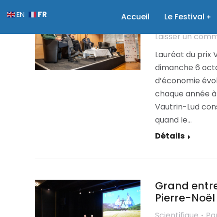
Ron Boschma
FR
EN
Accueil
Le Festival
Scientifique
Pa
Laisser un com
Lauréat du prix
dimanche 6 octob
d’économie évolu
chaque année à l
Vautrin-Lud con
quand le…
Détails
Grand entre
Pierre-Noël
Scientifique
Pa