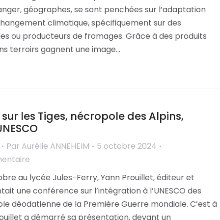
langer, géographes, se sont penchées sur l’adaptation
 changement climatique, spécifiquement sur des
coles ou producteurs de fromages. Grâce à des produits
ains terroirs gagnent une image…
ur les Tiges, nécropole des Alpins,
’UNESCO
Par
Aurélie ANNEHEIM
5 octobre 2024
mentaire
bre au lycée Jules-Ferry, Yann Prouillet, éditeur et
ntait une conférence sur l’intégration à l’UNESCO des
ole déodatienne de la Première Guerre mondiale. C’est à
ouillet a démarré sa présentation, devant un