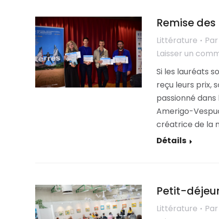
Remise des P
Littérature
Pa
Laisser un com
Si les lauréats s
reçu leurs prix,
passionné dans l
Amerigo-Vespuci
créatrice de la 
Détails
Petit-déjeu
Littérature
Pa