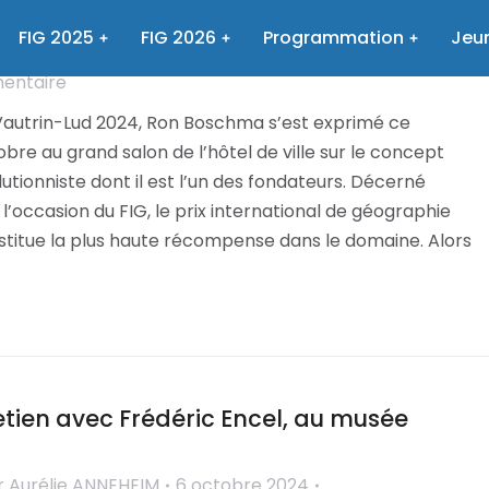
, père de l’économie évolutionniste
FIG 2025
FIG 2026
Programmation
Jeun
r
Aurélie ANNEHEIM
6 octobre 2024
mentaire
 Vautrin-Lud 2024, Ron Boschma s’est exprimé ce
re au grand salon de l’hôtel de ville sur le concept
tionniste dont il est l’un des fondateurs. Décerné
’occasion du FIG, le prix international de géographie
stitue la plus haute récompense dans le domaine. Alors
tien avec Frédéric Encel, au musée
r
Aurélie ANNEHEIM
6 octobre 2024