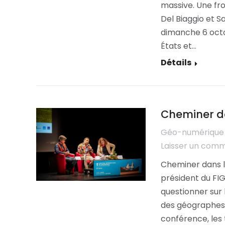
massive. Une fro
Del Biaggio et S
dimanche 6 octo
États et…
Détails
Cheminer d
Géo-numérique
Laisser un com
Cheminer dans l
président du FIG
questionner sur
des géographes 
conférence, les 