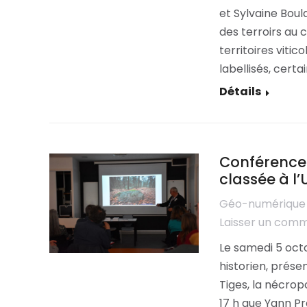
et Sylvaine Bou
des terroirs au
territoires viti
labellisés, cert
Détails
Conférence s
classée à l
Géo-numérique
Laisser un com
Le samedi 5 octo
historien, prése
Tiges, la nécrop
17 h que Yann Pr