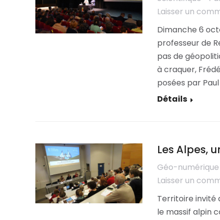
Laisser un com
Dimanche 6 octob
professeur de Re
pas de géopoliti
à craquer, Fréd
posées par Paul 
Détails
Les Alpes, 
Géo-numérique
Laisser un com
Territoire invité
le massif alpin 