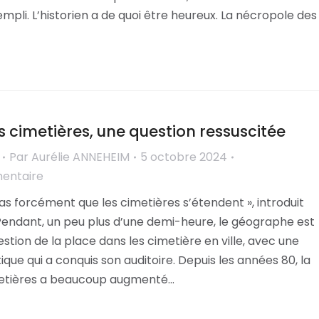
pli. L’historien a de quoi être heureux. La nécropole des
s cimetières, une question ressuscitée
Par
Aurélie ANNEHEIM
5 octobre 2024
mentaire
s forcément que les cimetières s’étendent », introduit
. Pendant, un peu plus d’une demi-heure, le géographe est
estion de la place dans les cimetière en ville, avec une
que qui a conquis son auditoire. Depuis les années 80, la
metières a beaucoup augmenté…