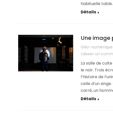
habituelle table
Détails
Une image p
Géo-numérique
Laisser un com
La salle de cult
le noir. Trois é
l’histoire de l’u
celle d’un singe
carré, un homme
Détails