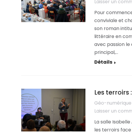
Laisser un com
Pour commencer
conviviale et ch
son roman intitu
littéraire en co
avec passion le
principal,…
Détails
Les terroirs
Géo-numérique
Laisser un com
La salle Isabelle
les terroirs fac