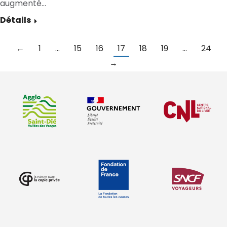
augmenté…
Détails
←
1
…
15
16
17
18
19
…
24
→