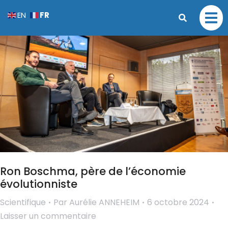
FR
EN
Ron Boschma, père de l’économie
évolutionniste
Scientifique
Par
Aurélie ANNEHEIM
6 octobre 2024
Laisser un commentaire