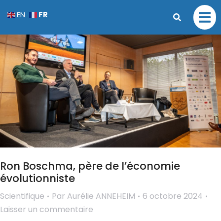
FR
EN
Ron Boschma, père de l’économie
évolutionniste
Scientifique
Par
Aurélie ANNEHEIM
6 octobre 2024
Laisser un commentaire