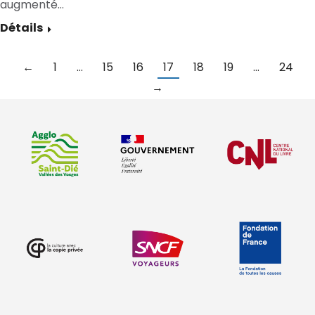
augmenté…
Détails
←
1
…
15
16
17
18
19
…
24
→