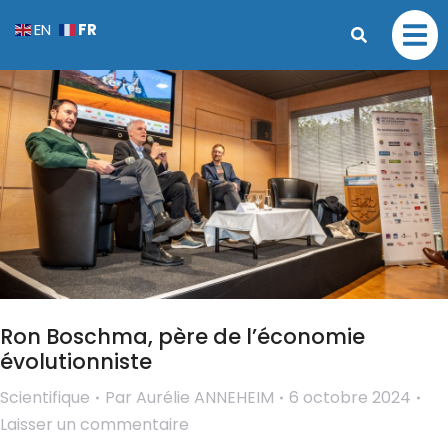
FR
EN
Ron Boschma, père de l’économie
évolutionniste
Scientifique
Par
Aurélie ANNEHEIM
6 octobre 2024
Laisser un commentaire