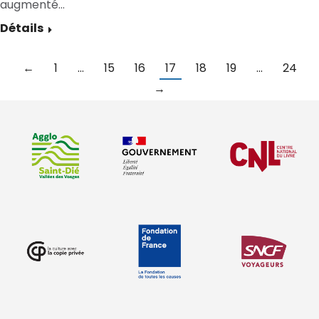
augmenté…
Détails
←
1
…
15
16
17
18
19
…
24
→