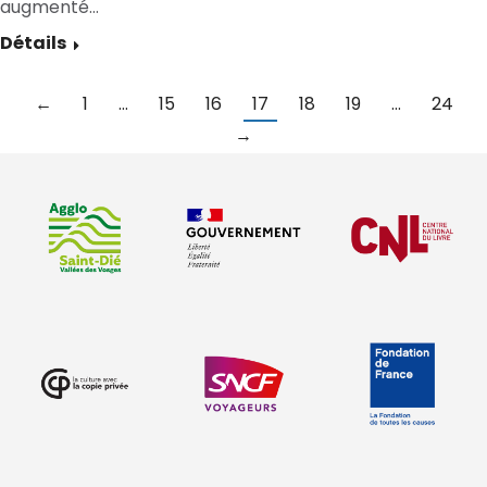
augmenté…
Détails
←
1
…
15
16
17
18
19
…
24
→