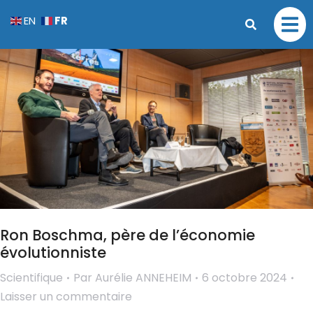
FR
EN
Ron Boschma, père de l’économie
évolutionniste
Scientifique
Par
Aurélie ANNEHEIM
6 octobre 2024
Laisser un commentaire