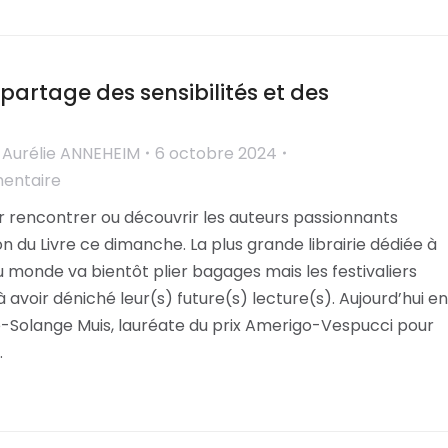
partage des sensibilités et des
s
r
Aurélie ANNEHEIM
6 octobre 2024
mentaire
r rencontrer ou découvrir les auteurs passionnants
n du Livre ce dimanche. La plus grande librairie dédiée à
 monde va bientôt plier bagages mais les festivaliers
avoir déniché leur(s) future(s) lecture(s). Aujourd’hui en
-Solange Muis, lauréate du prix Amerigo-Vespucci pour
…