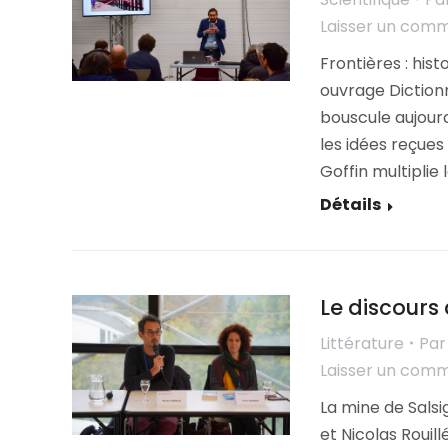
Laisser un com
Frontières : hist
ouvrage Dictionn
bouscule aujourd
les idées reçues 
Goffin multiplie 
Détails
Le discours
Littérature
Pa
Laisser un com
La mine de Salsi
et Nicolas Rouill