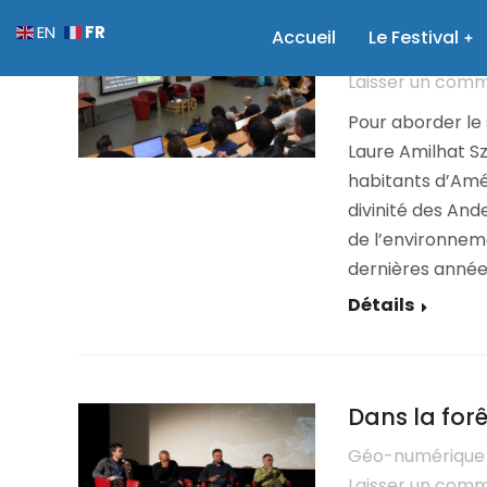
Défense de 
FR
EN
Accueil
Le Festival
Géo-numérique
Laisser un com
Pour aborder le 
Laure Amilhat Sz
habitants d’Am
divinité des Ande
de l’environnem
dernières année
Détails
Dans la forê
Géo-numérique
Laisser un com