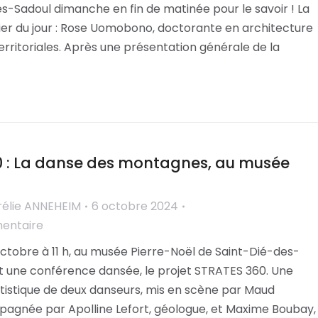
s-Sadoul dimanche en fin de matinée pour le savoir ! La
ier du jour : Rose Uomobono, doctorante en architecture
erritoriales. Après une présentation générale de la
 : La danse des montagnes, au musée
rélie ANNEHEIM
6 octobre 2024
mentaire
ctobre à 11 h, au musée Pierre-Noël de Saint-Dié-des-
it une conférence dansée, le projet STRATES 360. Une
istique de deux danseurs, mis en scène par Maud
gnée par Apolline Lefort, géologue, et Maxime Boubay,