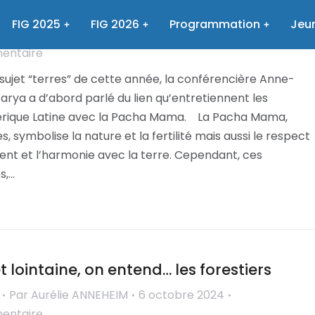
la terre et du corps des femmes
FIG 2025
FIG 2026
Programmation
Jeun
Par
Aurélie ANNEHEIM
6 octobre 2024
mentaire
sujet “terres” de cette année, la conférencière Anne-
arya a d’abord parlé du lien qu’entretiennent les
érique Latine avec la Pacha Mama. La Pacha Mama,
s, symbolise la nature et la fertilité mais aussi le respect
ent et l’harmonie avec la terre. Cependant, ces
s,…
t lointaine, on entend… les forestiers
Par
Aurélie ANNEHEIM
6 octobre 2024
mentaire