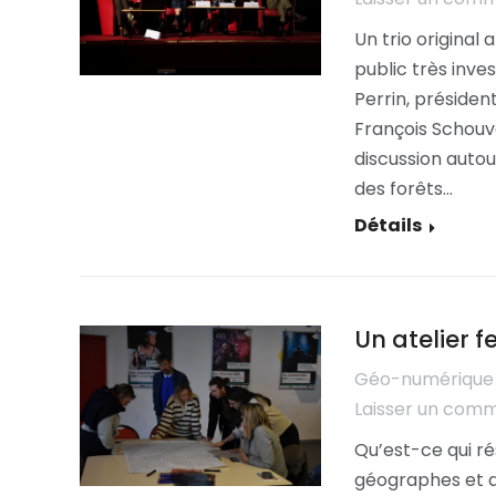
Un trio original
public très inves
Perrin, président
François Schouve
discussion autou
des forêts…
Détails
Un atelier f
Géo-numérique
Laisser un com
Qu’est-ce qui ré
géographes et au