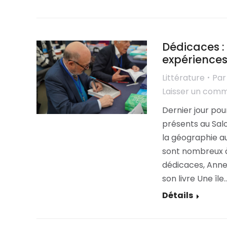
Dédicaces : 
expérience
Littérature
Pa
Laisser un com
Dernier jour pou
présents au Salo
la géographie au
sont nombreux à 
dédicaces, Anne
son livre Une île
Détails