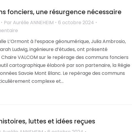
 fonciers, une résurgence nécessaire
Par
Aurélie ANNEHEIM
6 octobre 2024
mentaire
alle L’Ormont à l’espace géonumérique, Julia Ambrosio,
arah Ludwig, ingénieure d’études, ont présenté
la Chaire VALCOM sur le repérage des communs fonciers
outil cartographique élaboré par son partenaire, la Régie
données Savoie Mont Blanc. Le repérage des communs
rticulièrement complexe et…
histoires, luttes et idées reçues
r
Aurélie ANNEHEIM
6 octobre 2024