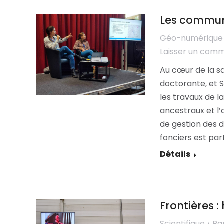
Les communs
Géo-numérique
Laisser un com
Au cœur de la s
doctorante, et S
les travaux de 
ancestraux et l’
de gestion des 
fonciers est pa
Détails
Frontières : 
Scientifique
Pa