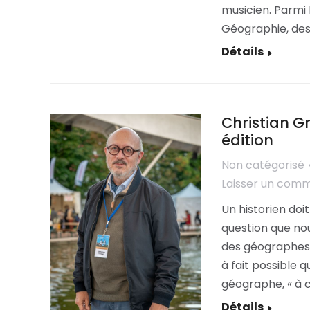
musicien. Parmi 
Géographie, des
Détails
Christian G
édition
Non catégorisé
Laisser un com
Un historien doit
question que nou
des géographes ».
à fait possible q
géographe, « à c
Détails