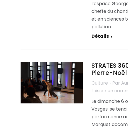
l’espace George
cheffe du chant
et en sciences t
pollution…
Détails
STRATES 360
Pierre-Noël
Culture
Par
Au
Laisser un com
Le dimanche 6 o
Vosges, se tena
performance art
Marquet accompa