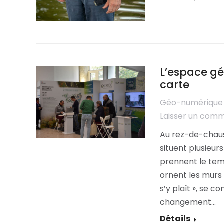
L’espace gé
carte
Géo-numérique
Laisser un com
Au rez-de-chaus
situent plusieur
prennent le temp
ornent les murs d
s’y plaît », se c
changement…
Détails