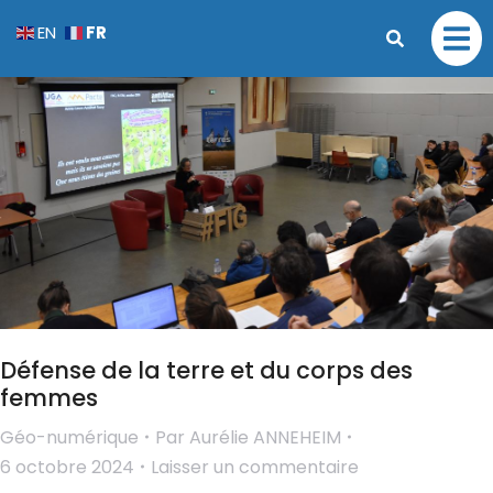
FR
EN
Défense de la terre et du corps des
femmes
Géo-numérique
Par
Aurélie ANNEHEIM
6 octobre 2024
Laisser un commentaire