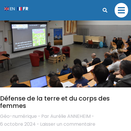
FR
EN
Défense de la terre et du corps des
femmes
Géo-numérique
Par
Aurélie ANNEHEIM
6 octobre 2024
Laisser un commentaire