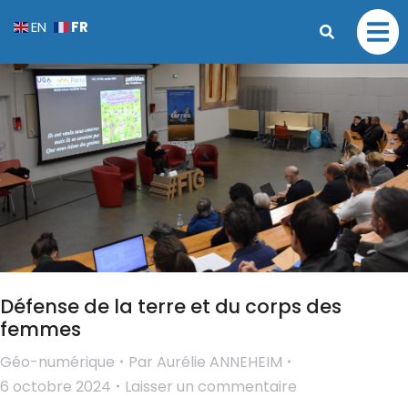
FR
EN
Défense de la terre et du corps des
femmes
Géo-numérique
Par
Aurélie ANNEHEIM
6 octobre 2024
Laisser un commentaire