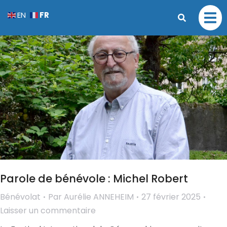
FR
EN
Parole de bénévole : Michel Robert
Bénévolat
Par
Aurélie ANNEHEIM
27 février 2025
Laisser un commentaire