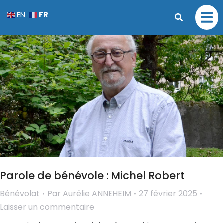
FR
EN
Parole de bénévole : Michel Robert
Bénévolat
Par
Aurélie ANNEHEIM
27 février 2025
Laisser un commentaire