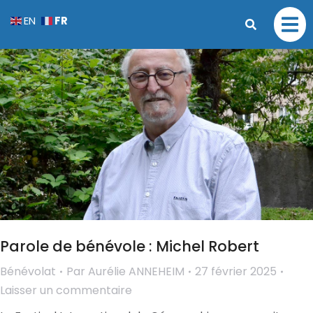
FR
EN
Parole de bénévole : Michel Robert
Bénévolat
Par
Aurélie ANNEHEIM
27 février 2025
Laisser un commentaire