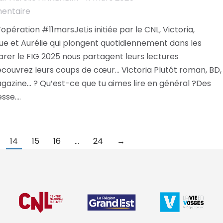
mentaire
’opération #11marsJeLis initiée par le CNL, Victoria,
ue et Aurélie qui plongent quotidiennement dans les
arer le FIG 2025 nous partagent leurs lectures
écouvrez leurs coups de cœur… Victoria Plutôt roman, BD,
agazine… ? Qu’est-ce que tu aimes lire en général ?Des
esse.…
14
15
16
…
24
→