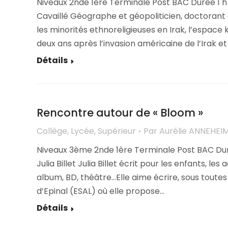
Niveaux 2nde 1ère Terminale Post BAC Durée 1 h 
Cavaillé Géographe et géopoliticien, doctorant au
les minorités ethnoreligieuses en Irak, l’espace k
deux ans après l’invasion américaine de l’Irak et
Détails
Rencontre autour de « Bloom »
Collège
,
Lycée
,
Supérieur
Par
Aurélie ANNEHEI
Niveaux 3ème 2nde 1ère Terminale Post BAC Duré
Julia Billet Julia Billet écrit pour les enfants, le
album, BD, théâtre…Elle aime écrire, sous toutes
d’Epinal (ESAL) où elle propose…
Détails