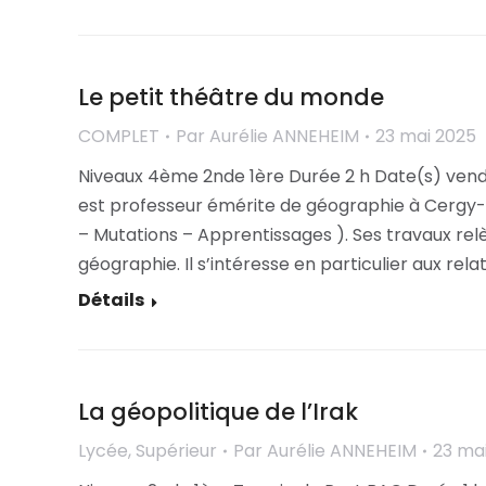
Le petit théâtre du monde
COMPLET
Par
Aurélie ANNEHEIM
23 mai 2025
Niveaux 4ème 2nde 1ère Durée 2 h Date(s) vendr
est professeur émérite de géographie à Cergy-P
– Mutations – Apprentissages ). Ses travaux relè
géographie. Il s’intéresse en particulier aux rela
Détails
La géopolitique de l’Irak
Lycée
,
Supérieur
Par
Aurélie ANNEHEIM
23 ma