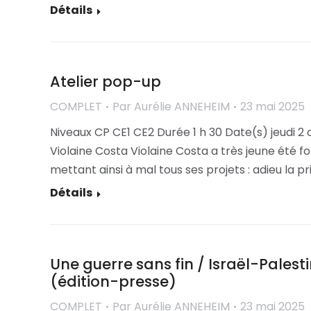
Détails
Atelier pop-up
COMPLET
Par
Aurélie ANNEHEIM
23 mai 2025
Niveaux CP CE1 CE2 Durée 1 h 30 Date(s) jeudi 2
Violaine Costa Violaine Costa a très jeune été fo
mettant ainsi à mal tous ses projets : adieu la pr
Détails
Une guerre sans fin / Israël-Palest
(édition-presse)
COMPLET
Par
Aurélie ANNEHEIM
23 mai 2025