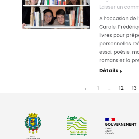
Laisser un com
A l’occasion de l
Carole, Frédériq
livres pour prép
personnelles. D
essai, poésie, m
romans et la pr
Détails
←
1
…
12
13