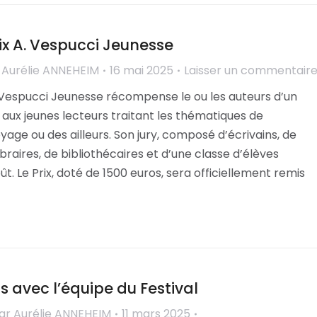
ix A. Vespucci Jeunesse
r
Aurélie ANNEHEIM
16 mai 2025
Laisser un commentair
 Vespucci Jeunesse récompense le ou les auteurs d’un
aux jeunes lecteurs traitant les thématiques de
oyage ou des ailleurs. Son jury, composé d’écrivains, de
libraires, de bibliothécaires et d’une classe d’élèves
ût. Le Prix, doté de 1500 euros, sera officiellement remis
s avec l’équipe du Festival
ar
Aurélie ANNEHEIM
11 mars 2025