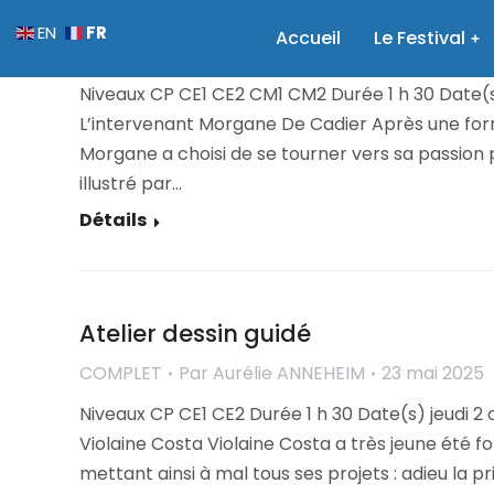
Atelier d’illustration : Melba en pa
FR
EN
Accueil
Le Festival
COMPLET
Par
Aurélie ANNEHEIM
23 mai 2025
Niveaux CP CE1 CE2 CM1 CM2 Durée 1 h 30 Date(s
L’intervenant Morgane De Cadier Après une form
Morgane a choisi de se tourner vers sa passion pr
illustré par…
Détails
Atelier dessin guidé
COMPLET
Par
Aurélie ANNEHEIM
23 mai 2025
Niveaux CP CE1 CE2 Durée 1 h 30 Date(s) jeudi 2
Violaine Costa Violaine Costa a très jeune été fo
mettant ainsi à mal tous ses projets : adieu la pr