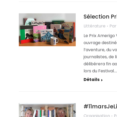
Sélection Pr
Littérature
Pa
Le Prix Amerigo
ouvrage destiné 
l’aventure, du v
journalistes, de 
délibérera fin ao
lors du Festival.…
Détails
#11marsJeLi
Organisation
P