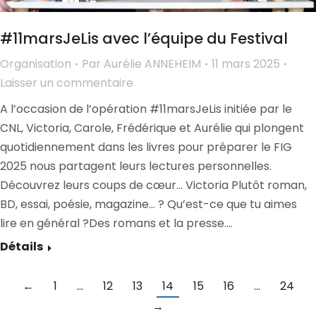
#11marsJeLis avec l’équipe du Festival
Organisation
Par
Aurélie ANNEHEIM
11 mars 2025
Laisser un commentaire
A l’occasion de l’opération #11marsJeLis initiée par le
CNL, Victoria, Carole, Frédérique et Aurélie qui plongent
quotidiennement dans les livres pour préparer le FIG
2025 nous partagent leurs lectures personnelles.
Découvrez leurs coups de cœur… Victoria Plutôt roman,
BD, essai, poésie, magazine… ? Qu’est-ce que tu aimes
lire en général ?Des romans et la presse.…
Détails
←
1
…
12
13
14
15
16
…
24
→