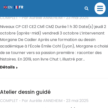
Atelier d’illustration : Melba en papier
FR
EN
découpé !
COMPLET
Par
Aurélie ANNEHEIM
23 mai 2025
Niveaux CP CE1 CE2 CM1 CM2 Durée 1 h 30 Date(s) jeudi 2
octobre (après-midi) vendredi 3 octobre L’intervenant
Morgane De Cadier Après une formation au dessin
académique à l’École Émile Cohl (Lyon), Morgane a choisi
de se tourner vers sa passion première : raconter des
histoires. En 2019, son livre Chut !, illustré par…
Détails
Atelier dessin guidé
COMPLET
Par
Aurélie ANNEHEIM
23 mai 2025