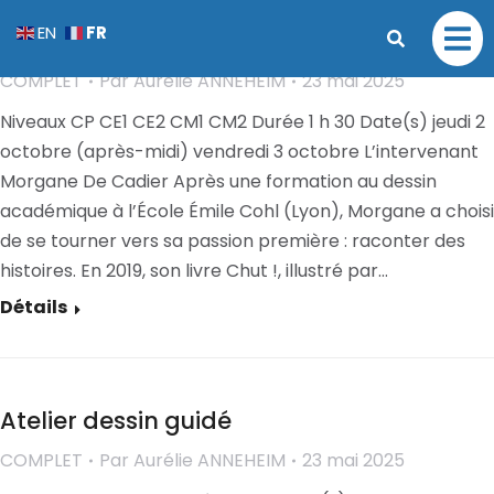
Atelier d’illustration : Melba en papier
FR
EN
découpé !
COMPLET
Par
Aurélie ANNEHEIM
23 mai 2025
Niveaux CP CE1 CE2 CM1 CM2 Durée 1 h 30 Date(s) jeudi 2
octobre (après-midi) vendredi 3 octobre L’intervenant
Morgane De Cadier Après une formation au dessin
académique à l’École Émile Cohl (Lyon), Morgane a choisi
de se tourner vers sa passion première : raconter des
histoires. En 2019, son livre Chut !, illustré par…
Détails
Atelier dessin guidé
COMPLET
Par
Aurélie ANNEHEIM
23 mai 2025