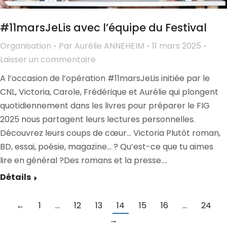
#11marsJeLis avec l’équipe du Festival
Organisation
Par
Aurélie ANNEHEIM
11 mars 2025
Laisser un commentaire
A l’occasion de l’opération #11marsJeLis initiée par le
CNL, Victoria, Carole, Frédérique et Aurélie qui plongent
quotidiennement dans les livres pour préparer le FIG
2025 nous partagent leurs lectures personnelles.
Découvrez leurs coups de cœur… Victoria Plutôt roman,
BD, essai, poésie, magazine… ? Qu’est-ce que tu aimes
lire en général ?Des romans et la presse.…
Détails
←
1
…
12
13
14
15
16
…
24
→