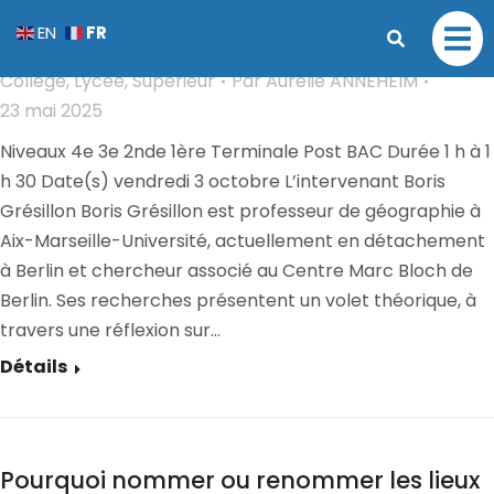
Rencontre autour de l’Allemagne
FR
EN
aujourd’hui
Collège
,
Lycée
,
Supérieur
Par
Aurélie ANNEHEIM
23 mai 2025
Niveaux 4e 3e 2nde 1ère Terminale Post BAC Durée 1 h à 1
h 30 Date(s) vendredi 3 octobre L’intervenant Boris
Grésillon Boris Grésillon est professeur de géographie à
Aix-Marseille-Université, actuellement en détachement
à Berlin et chercheur associé au Centre Marc Bloch de
Berlin. Ses recherches présentent un volet théorique, à
travers une réflexion sur…
Détails
Pourquoi nommer ou renommer les lieux