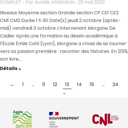
COMPLET
Par
Aurélie ANNEHEIM
23 mai 2025
Niveaux Moyenne section Grande section CP CE1 CE2
CM1 CM2 Durée 1 h 30 Date(s) jeudi 2 octobre (après-
midi) vendredi 3 octobre L’intervenant Morgane De
Cadier Après une formation au dessin académique à
l’École Émile Cohl (Lyon), Morgane a choisi de se tourner
vers sa passion première : raconter des histoires. En 2019,
son livre…
Détails
←
1
…
11
12
13
14
15
…
24
→