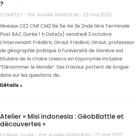
?
COMPLET
Par
Aurélie ANNEHEIM
23 mai 2025
Niveaux CE2 CM1 CM2 6e 5e 4e 3e 2nde 1ère Terminale
Post BAC Durée 1 h Date(s) vendredi 3 octobre
L’intervenant Frédéric Giraut Frédéric Giraut, professeur
de géographie politique à l’université de Genève est
titulaire de la chaire Unesco en toponymie inclusive
“Dénommer le Monde”. Ses travaux portent de longue
date sur les questions de…
Détails
Atelier « Misi indonesia : GéobBattle et
découvertes »
Collège
,
Lycée
Par
Aurélie ANNEHEIM
23 mai 2025