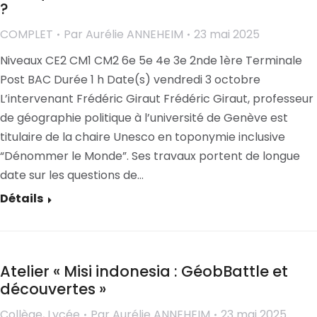
?
COMPLET
Par
Aurélie ANNEHEIM
23 mai 2025
Niveaux CE2 CM1 CM2 6e 5e 4e 3e 2nde 1ère Terminale
Post BAC Durée 1 h Date(s) vendredi 3 octobre
L’intervenant Frédéric Giraut Frédéric Giraut, professeur
de géographie politique à l’université de Genève est
titulaire de la chaire Unesco en toponymie inclusive
“Dénommer le Monde”. Ses travaux portent de longue
date sur les questions de…
Détails
Atelier « Misi indonesia : GéobBattle et
découvertes »
Collège
,
Lycée
Par
Aurélie ANNEHEIM
23 mai 2025