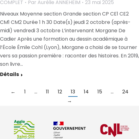
COMPLET
Par
Aurélie ANNEHEIM
23 mai 2025
Niveaux Moyenne section Grande section CP CE1 CE2
CM1 CM2 Durée 1 h 30 Date(s) jeudi 2 octobre (après-
midi) vendredi 3 octobre L’intervenant Morgane De
Cadier Après une formation au dessin académique à
l’École Émile Cohl (Lyon), Morgane a choisi de se tourner
vers sa passion première : raconter des histoires. En 2019,
son livre…
Détails
←
1
…
11
12
13
14
15
…
24
→