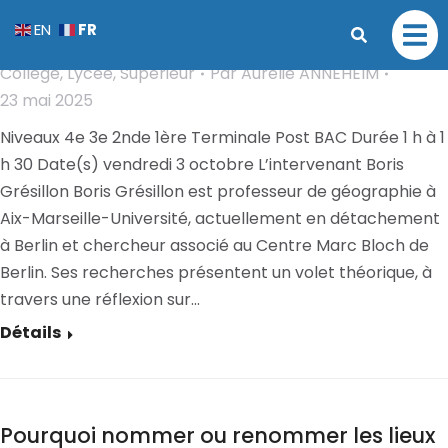
Rencontre autour de l’Allemagne
FR
EN
aujourd’hui
Collège
,
Lycée
,
Supérieur
Par
Aurélie ANNEHEIM
23 mai 2025
Niveaux 4e 3e 2nde 1ère Terminale Post BAC Durée 1 h à 1
h 30 Date(s) vendredi 3 octobre L’intervenant Boris
Grésillon Boris Grésillon est professeur de géographie à
Aix-Marseille-Université, actuellement en détachement
à Berlin et chercheur associé au Centre Marc Bloch de
Berlin. Ses recherches présentent un volet théorique, à
travers une réflexion sur…
Détails
Pourquoi nommer ou renommer les lieux