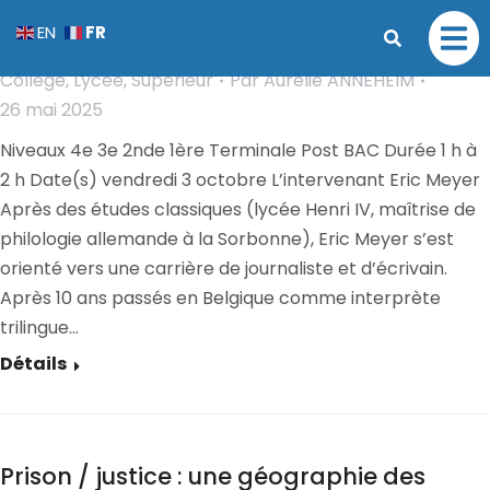
Xi Jinping le président chinois – Dieu,
FR
EN
et/ou monstre ?
Collège
,
Lycée
,
Supérieur
Par
Aurélie ANNEHEIM
26 mai 2025
Niveaux 4e 3e 2nde 1ère Terminale Post BAC Durée 1 h à
2 h Date(s) vendredi 3 octobre L’intervenant Eric Meyer
Après des études classiques (lycée Henri IV, maîtrise de
philologie allemande à la Sorbonne), Eric Meyer s’est
orienté vers une carrière de journaliste et d’écrivain.
Après 10 ans passés en Belgique comme interprète
trilingue…
Détails
Prison / justice : une géographie des