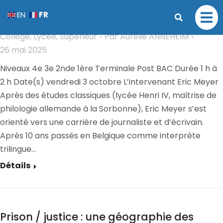
Xi Jinping le président chinois – Dieu,
FR
EN
et/ou monstre ?
Collège
,
Lycée
,
Supérieur
Par
Aurélie ANNEHEIM
26 mai 2025
Niveaux 4e 3e 2nde 1ère Terminale Post BAC Durée 1 h à
2 h Date(s) vendredi 3 octobre L’intervenant Eric Meyer
Après des études classiques (lycée Henri IV, maîtrise de
philologie allemande à la Sorbonne), Eric Meyer s’est
orienté vers une carrière de journaliste et d’écrivain.
Après 10 ans passés en Belgique comme interprète
trilingue…
Détails
Prison / justice : une géographie des