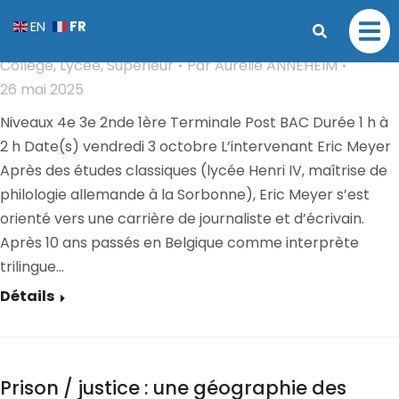
Xi Jinping le président chinois – Dieu,
FR
EN
et/ou monstre ?
Collège
,
Lycée
,
Supérieur
Par
Aurélie ANNEHEIM
26 mai 2025
Niveaux 4e 3e 2nde 1ère Terminale Post BAC Durée 1 h à
2 h Date(s) vendredi 3 octobre L’intervenant Eric Meyer
Après des études classiques (lycée Henri IV, maîtrise de
philologie allemande à la Sorbonne), Eric Meyer s’est
orienté vers une carrière de journaliste et d’écrivain.
Après 10 ans passés en Belgique comme interprète
trilingue…
Détails
Prison / justice : une géographie des