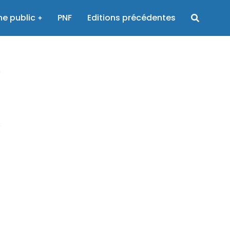
e public
PNF
Editions précédentes
c
e