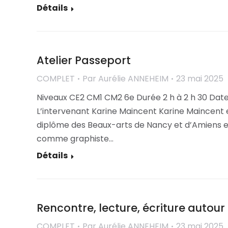
Détails
Atelier Passeport
COMPLET
Par
Aurélie ANNEHEIM
23 mai 2025
Niveaux CE2 CM1 CM2 6e Durée 2 h à 2 h 30 Date
L’intervenant Karine Maincent Karine Maincent e
diplôme des Beaux-arts de Nancy et d’Amiens et
comme graphiste…
Détails
Rencontre, lecture, écriture autou
COMPLET
Par
Aurélie ANNEHEIM
23 mai 2025