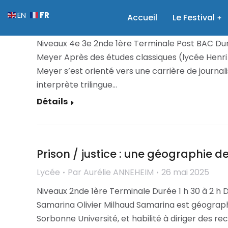
Xi Jinping le président chinois – Di
FR
EN
Accueil
Le Festival
Collège
,
Lycée
,
Supérieur
Par
Aurélie ANNEHEI
Niveaux 4e 3e 2nde 1ère Terminale Post BAC Duré
Meyer Après des études classiques (lycée Henri I
Meyer s’est orienté vers une carrière de journa
interprète trilingue…
Détails
Prison / justice : une géographie de
Lycée
Par
Aurélie ANNEHEIM
26 mai 2025
Niveaux 2nde 1ère Terminale Durée 1 h 30 à 2 h 
Samarina Olivier Milhaud Samarina est géograph
Sorbonne Université, et habilité à diriger des r