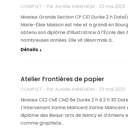
COMPLET
Par
Aurélie ANNEHEIM
23 mai 2025
Niveaux Grande Section CP CE1 Durée 2 h Date(s
Marie-Élise Masson est née et a grandi en Bourg
obtenu son diplôme d’illustratrice à l’École des 
nombreuses années. Elle vit désormais à…
Détails
Atelier Frontières de papier
COMPLET
Par
Aurélie ANNEHEIM
23 mai 2025
Niveaux CE2 CM1 CM2 6e Durée 2 h à 2 h 30 Date
L’intervenant Karine Maincent Karine Maincent e
diplôme des Beaux-arts de Nancy et d’Amiens et
comme graphiste…