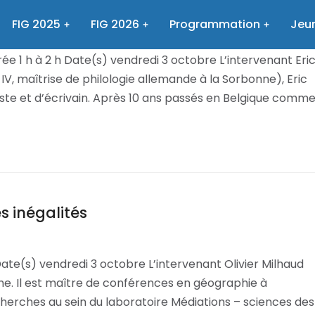
eu, et/ou monstre ?
FIG 2025
FIG 2026
Programmation
Jeun
M
26 mai 2025
e 1 h à 2 h Date(s) vendredi 3 octobre L’intervenant Eri
V, maîtrise de philologie allemande à la Sorbonne), Eric
liste et d’écrivain. Après 10 ans passés en Belgique comm
s inégalités
Date(s) vendredi 3 octobre L’intervenant Olivier Milhaud
e. Il est maître de conférences en géographie à
echerches au sein du laboratoire Médiations – sciences des