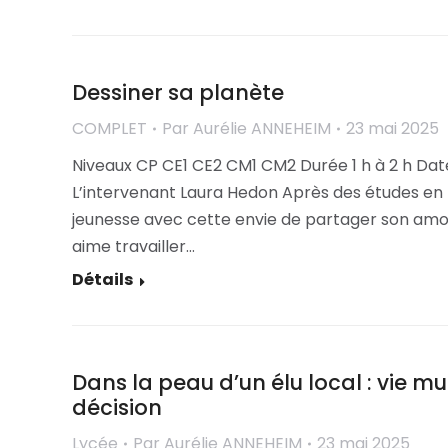
Dessiner sa planète
COMPLET
Par
Aurélie ANNEHEIM
23 mai 2025
Niveaux CP CE1 CE2 CM1 CM2 Durée 1 h à 2 h Dat
L’intervenant Laura Hedon Après des études en bi
jeunesse avec cette envie de partager son amour 
aime travailler…
Détails
Dans la peau d’un élu local : vie m
décision
Lycée
Par
Aurélie ANNEHEIM
23 mai 2025