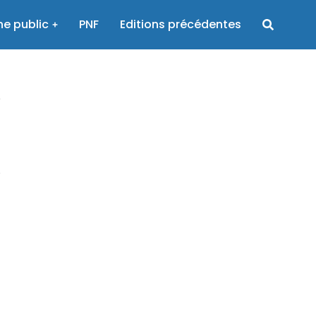
e public
PNF
Editions précédentes
c
e