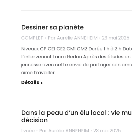
Dessiner sa planète
COMPLET
Par
Aurélie ANNEHEIM
23 mai 2025
Niveaux CP CE1 CE2 CM1 CM2 Durée 1 h à 2 h Dat
L’intervenant Laura Hedon Après des études en bi
jeunesse avec cette envie de partager son amour 
aime travailler…
Détails
Dans la peau d’un élu local : vie m
décision
Lycée
Par
Aurélie ANNEHEIM
23 mai 2025