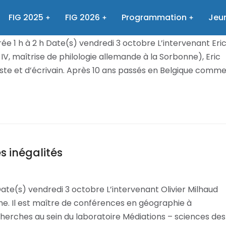
eu, et/ou monstre ?
FIG 2025
FIG 2026
Programmation
Jeun
M
26 mai 2025
e 1 h à 2 h Date(s) vendredi 3 octobre L’intervenant Eri
V, maîtrise de philologie allemande à la Sorbonne), Eric
liste et d’écrivain. Après 10 ans passés en Belgique comm
s inégalités
Date(s) vendredi 3 octobre L’intervenant Olivier Milhaud
e. Il est maître de conférences en géographie à
echerches au sein du laboratoire Médiations – sciences des