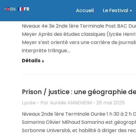
Xi Jinping le président chinois – Di
FR
EN
Accueil
Le Festival
Collège
,
Lycée
,
Supérieur
Par
Aurélie ANNEHEI
Niveaux 4e 3e 2nde 1ère Terminale Post BAC Duré
Meyer Après des études classiques (lycée Henri I
Meyer s’est orienté vers une carrière de journa
interprète trilingue…
Détails
Prison / justice : une géographie de
Lycée
Par
Aurélie ANNEHEIM
26 mai 2025
Niveaux 2nde 1ère Terminale Durée 1 h 30 à 2 h 
Samarina Olivier Milhaud Samarina est géograph
Sorbonne Université, et habilité à diriger des r