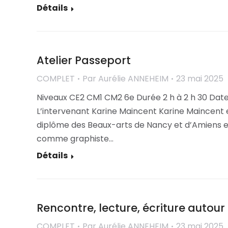
Détails
Atelier Passeport
COMPLET
Par
Aurélie ANNEHEIM
23 mai 2025
Niveaux CE2 CM1 CM2 6e Durée 2 h à 2 h 30 Date
L’intervenant Karine Maincent Karine Maincent e
diplôme des Beaux-arts de Nancy et d’Amiens et
comme graphiste…
Détails
Rencontre, lecture, écriture autou
COMPLET
Par
Aurélie ANNEHEIM
23 mai 2025