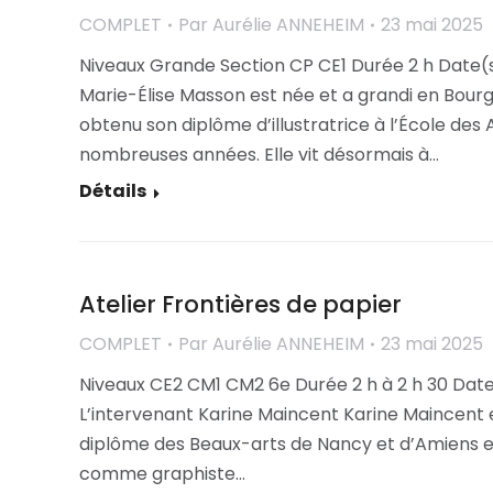
COMPLET
Par
Aurélie ANNEHEIM
23 mai 2025
Niveaux Grande Section CP CE1 Durée 2 h Date(s
Marie-Élise Masson est née et a grandi en Bourg
obtenu son diplôme d’illustratrice à l’École des 
nombreuses années. Elle vit désormais à…
Détails
Atelier Frontières de papier
COMPLET
Par
Aurélie ANNEHEIM
23 mai 2025
Niveaux CE2 CM1 CM2 6e Durée 2 h à 2 h 30 Date
L’intervenant Karine Maincent Karine Maincent e
diplôme des Beaux-arts de Nancy et d’Amiens et
comme graphiste…