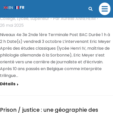
Xi Jinping le président chinois – Dieu,
FR
EN
et/ou monstre ?
Collège
,
Lycée
,
Supérieur
Par
Aurélie ANNEHEIM
26 mai 2025
Niveaux 4e 3e 2nde 1ère Terminale Post BAC Durée 1 h à
2 h Date(s) vendredi 3 octobre L’intervenant Eric Meyer
Après des études classiques (lycée Henri IV, maîtrise de
philologie allemande à la Sorbonne), Eric Meyer s’est
orienté vers une carrière de journaliste et d’écrivain.
Après 10 ans passés en Belgique comme interprète
trilingue…
Détails
Prison / justice : une géographie des