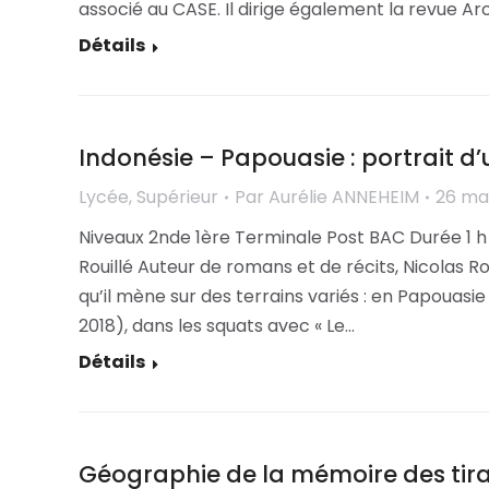
associé au CASE. Il dirige également la revue Ar
Détails
Indonésie – Papouasie : portrait d’
Lycée
,
Supérieur
Par
Aurélie ANNEHEIM
26 ma
Niveaux 2nde 1ère Terminale Post BAC Durée 1 h
Rouillé Auteur de romans et de récits, Nicolas R
qu’il mène sur des terrains variés : en Papouas
2018), dans les squats avec « Le…
Détails
Géographie de la mémoire des tira