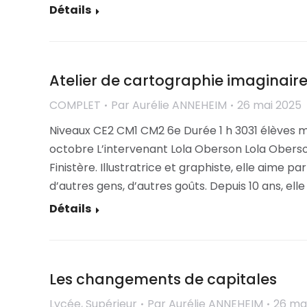
Détails
Atelier de cartographie imaginaire 
COMPLET
Par
Aurélie ANNEHEIM
26 mai 2025
Niveaux CE2 CM1 CM2 6e Durée 1 h 3031 élèves 
octobre L’intervenant Lola Oberson Lola Oberso
Finistère. Illustratrice et graphiste, elle aime pa
d’autres gens, d’autres goûts. Depuis 10 ans, ell
Détails
Les changements de capitales
Lycée
,
Supérieur
Par
Aurélie ANNEHEIM
26 ma