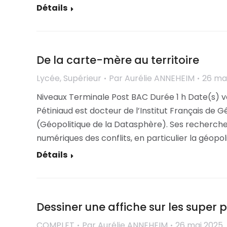
Détails
De la carte-mère au territoire
Lycée
,
Supérieur
Par
Aurélie ANNEHEIM
26 ma
Niveaux Terminale Post BAC Durée 1 h Date(s) ve
Pétiniaud est docteur de l’Institut Français de
(Géopolitique de la Datasphère). Ses recherches
numériques des conflits, en particulier la géopo
Détails
Dessiner une affiche sur les super 
COMPLET
Par
Aurélie ANNEHEIM
26 mai 2025