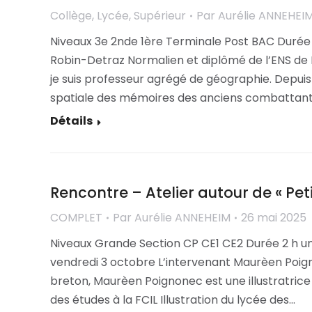
Collège
,
Lycée
,
Supérieur
Par
Aurélie ANNEHEI
Niveaux 3e 2nde 1ère Terminale Post BAC Durée 
Robin-Detraz Normalien et diplômé de l’ENS de 
je suis professeur agrégé de géographie. Depuis 
spatiale des mémoires des anciens combattant
Détails
Rencontre – Atelier autour de « Peti
COMPLET
Par
Aurélie ANNEHEIM
26 mai 2025
Niveaux Grande Section CP CE1 CE2 Durée 2 h un
vendredi 3 octobre L’intervenant Maurèen Poign
breton, Maurèen Poignonec est une illustratrice 
des études à la FCIL Illustration du lycée des…