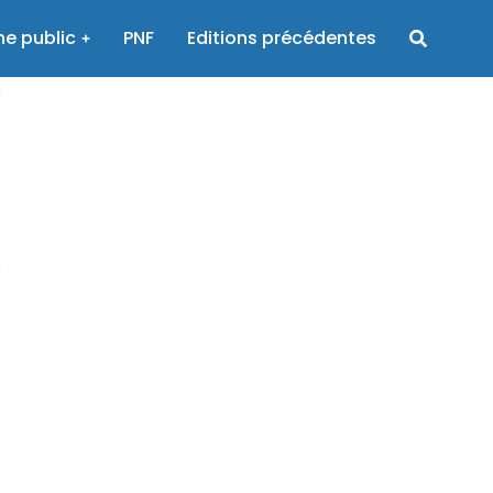
e public
PNF
Editions précédentes
3