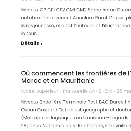
Niveaux CP CE1 CE2 CM1 CM2 6ème 5ème Durée 1 
octobre L’intervenant Annelore Parot Depuis plus
livres jeunesse, elle est l’auteure et l’illustratr
le tour…
Détails
Où commencent les frontières de l’E
Maroc et en Mauritanie
Lycée
,
Supérieur
Par
Aurélie ANNEHEIM
26 ma
Niveaux 2nde 1ère Terminale Post BAC Durée 1 h
Ostian Gaspard Ostian est géographe et doctor
(Métropoles logistiques en transition – regards
l’Agence Nationale de la Recherche, il travaille 