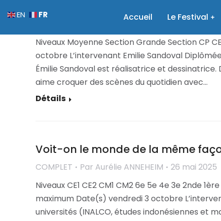
Sauver le monde, un jeu d’enfants !
FR
EN
Accueil
Le Festival
COMPLET
Par
Aurélie ANNEHEIM
26 mai 2025
Niveaux Moyenne Section Grande Section CP CE1 
octobre L’intervenant Emilie Sandoval Diplômée 
Émilie Sandoval est réalisatrice et dessinatrice
aime croquer des scènes du quotidien avec…
Détails
Voit-on le monde de la même façon
COMPLET
Par
Aurélie ANNEHEIM
26 mai 2025
Niveaux CE1 CE2 CM1 CM2 6e 5e 4e 3e 2nde 1ère
maximum Date(s) vendredi 3 octobre L’interv
universités (INALCO, études indonésiennes et ma