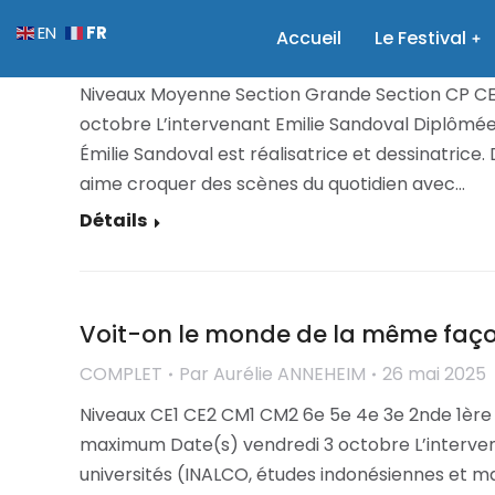
Sauver le monde, un jeu d’enfants !
FR
EN
Accueil
Le Festival
COMPLET
Par
Aurélie ANNEHEIM
26 mai 2025
Niveaux Moyenne Section Grande Section CP CE1 
octobre L’intervenant Emilie Sandoval Diplômée 
Émilie Sandoval est réalisatrice et dessinatrice
aime croquer des scènes du quotidien avec…
Détails
Voit-on le monde de la même façon
COMPLET
Par
Aurélie ANNEHEIM
26 mai 2025
Niveaux CE1 CE2 CM1 CM2 6e 5e 4e 3e 2nde 1ère
maximum Date(s) vendredi 3 octobre L’interv
universités (INALCO, études indonésiennes et ma