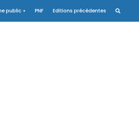
e public
PNF
Editions précédentes
3