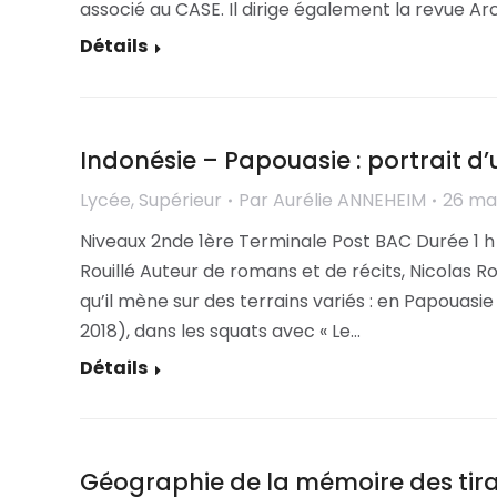
associé au CASE. Il dirige également la revue Ar
Détails
Indonésie – Papouasie : portrait d’
Lycée
,
Supérieur
Par
Aurélie ANNEHEIM
26 ma
Niveaux 2nde 1ère Terminale Post BAC Durée 1 h
Rouillé Auteur de romans et de récits, Nicolas R
qu’il mène sur des terrains variés : en Papouas
2018), dans les squats avec « Le…
Détails
Géographie de la mémoire des tira