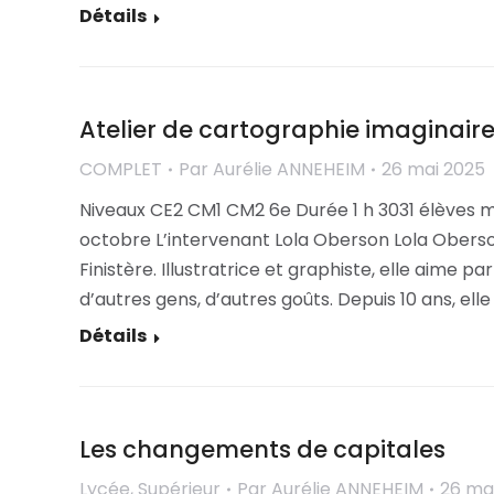
Détails
Atelier de cartographie imaginaire 
COMPLET
Par
Aurélie ANNEHEIM
26 mai 2025
Niveaux CE2 CM1 CM2 6e Durée 1 h 3031 élèves 
octobre L’intervenant Lola Oberson Lola Oberso
Finistère. Illustratrice et graphiste, elle aime pa
d’autres gens, d’autres goûts. Depuis 10 ans, ell
Détails
Les changements de capitales
Lycée
,
Supérieur
Par
Aurélie ANNEHEIM
26 ma