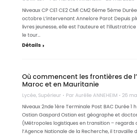
Niveaux CP CE1 CE2 CM1 CM2 6ème 5ème Durée 1 
octobre L’intervenant Annelore Parot Depuis plus
livres jeunesse, elle est l’auteure et l’illustratr
le tour…
Détails
Où commencent les frontières de l’E
Maroc et en Mauritanie
Lycée
,
Supérieur
Par
Aurélie ANNEHEIM
26 ma
Niveaux 2nde 1ère Terminale Post BAC Durée 1 h
Ostian Gaspard Ostian est géographe et doctor
(Métropoles logistiques en transition – regards
l’Agence Nationale de la Recherche, il travaille 