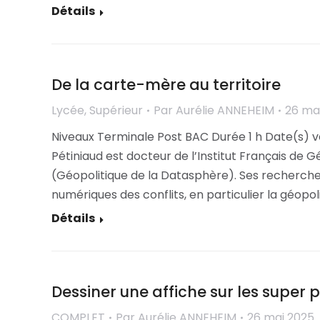
Détails
De la carte-mère au territoire
Lycée
,
Supérieur
Par
Aurélie ANNEHEIM
26 ma
Niveaux Terminale Post BAC Durée 1 h Date(s) ve
Pétiniaud est docteur de l’Institut Français de
(Géopolitique de la Datasphère). Ses recherches
numériques des conflits, en particulier la géopo
Détails
Dessiner une affiche sur les super 
COMPLET
Par
Aurélie ANNEHEIM
26 mai 2025