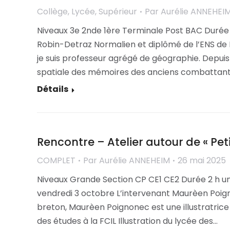
Collège
,
Lycée
,
Supérieur
Par
Aurélie ANNEHEI
Niveaux 3e 2nde 1ère Terminale Post BAC Durée 
Robin-Detraz Normalien et diplômé de l’ENS de 
je suis professeur agrégé de géographie. Depuis 
spatiale des mémoires des anciens combattant
Détails
Rencontre – Atelier autour de « Peti
COMPLET
Par
Aurélie ANNEHEIM
26 mai 2025
Niveaux Grande Section CP CE1 CE2 Durée 2 h un
vendredi 3 octobre L’intervenant Maurèen Poign
breton, Maurèen Poignonec est une illustratrice 
des études à la FCIL Illustration du lycée des…