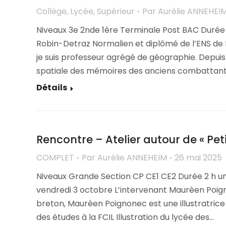
Collège
,
Lycée
,
Supérieur
Par
Aurélie ANNEHEI
Niveaux 3e 2nde 1ère Terminale Post BAC Durée 
Robin-Detraz Normalien et diplômé de l’ENS de 
je suis professeur agrégé de géographie. Depuis 
spatiale des mémoires des anciens combattant
Détails
Rencontre – Atelier autour de « Peti
COMPLET
Par
Aurélie ANNEHEIM
26 mai 2025
Niveaux Grande Section CP CE1 CE2 Durée 2 h un
vendredi 3 octobre L’intervenant Maurèen Poign
breton, Maurèen Poignonec est une illustratrice 
des études à la FCIL Illustration du lycée des…