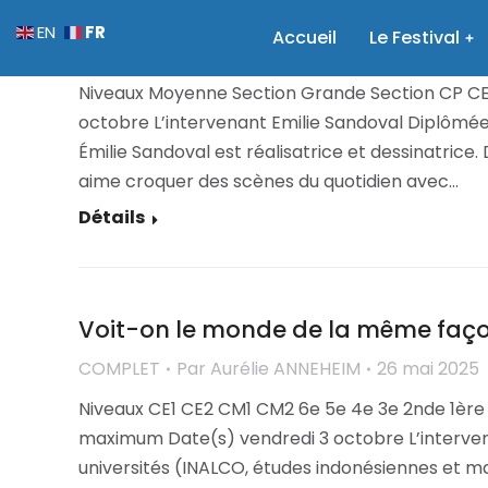
Sauver le monde, un jeu d’enfants !
FR
EN
Accueil
Le Festival
COMPLET
Par
Aurélie ANNEHEIM
26 mai 2025
Niveaux Moyenne Section Grande Section CP CE1 
octobre L’intervenant Emilie Sandoval Diplômée 
Émilie Sandoval est réalisatrice et dessinatrice
aime croquer des scènes du quotidien avec…
Détails
Voit-on le monde de la même façon
COMPLET
Par
Aurélie ANNEHEIM
26 mai 2025
Niveaux CE1 CE2 CM1 CM2 6e 5e 4e 3e 2nde 1ère
maximum Date(s) vendredi 3 octobre L’interv
universités (INALCO, études indonésiennes et ma