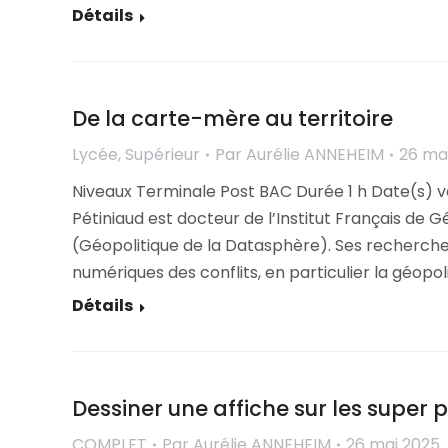
Détails
De la carte-mère au territoire
Lycée
,
Supérieur
Par
Aurélie ANNEHEIM
26 ma
Niveaux Terminale Post BAC Durée 1 h Date(s) ve
Pétiniaud est docteur de l’Institut Français de
(Géopolitique de la Datasphère). Ses recherches
numériques des conflits, en particulier la géopo
Détails
Dessiner une affiche sur les super 
COMPLET
Par
Aurélie ANNEHEIM
26 mai 2025