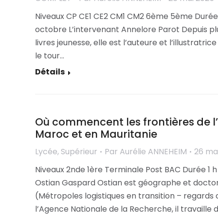
Niveaux CP CE1 CE2 CM1 CM2 6ème 5ème Durée 1 
octobre L’intervenant Annelore Parot Depuis plus
livres jeunesse, elle est l’auteure et l’illustratr
le tour…
Détails
Où commencent les frontières de l’E
Maroc et en Mauritanie
Lycée
,
Supérieur
Par
Aurélie ANNEHEIM
26 ma
Niveaux 2nde 1ère Terminale Post BAC Durée 1 h
Ostian Gaspard Ostian est géographe et doctor
(Métropoles logistiques en transition – regards
l’Agence Nationale de la Recherche, il travaille 