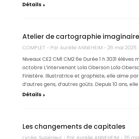
Détails
Atelier de cartographie imaginaire 
COMPLET
Par
Aurélie ANNEHEIM
26 mai 2025
Niveaux CE2 CM1 CM2 6e Durée 1 h 3031 élèves 
octobre L’intervenant Lola Oberson Lola Oberso
Finistère. Illustratrice et graphiste, elle aime pa
d’autres gens, d’autres goûts. Depuis 10 ans, ell
Détails
Les changements de capitales
Lycée
,
Supérieur
Par
Aurélie ANNEHEIM
26 ma