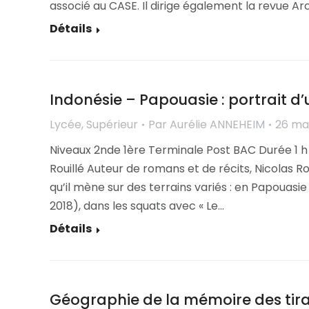
associé au CASE. Il dirige également la revue Ar
Détails
Indonésie – Papouasie : portrait d’
Lycée
,
Supérieur
Par
Aurélie ANNEHEIM
26 ma
Niveaux 2nde 1ère Terminale Post BAC Durée 1 h
Rouillé Auteur de romans et de récits, Nicolas R
qu’il mène sur des terrains variés : en Papouas
2018), dans les squats avec « Le…
Détails
Géographie de la mémoire des tira