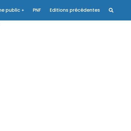
e public
PNF
Editions précédentes
3