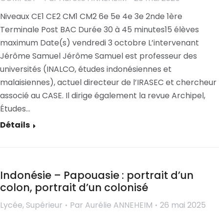
Niveaux CE1 CE2 CM1 CM2 6e 5e 4e 3e 2nde 1ère
Terminale Post BAC Durée 30 à 45 minutes15 élèves
maximum Date(s) vendredi 3 octobre L’intervenant
Jérôme Samuel Jérôme Samuel est professeur des
universités (INALCO, études indonésiennes et
malaisiennes), actuel directeur de l’IRASEC et chercheur
associé au CASE. Il dirige également la revue Archipel,
Études…
Détails
Indonésie – Papouasie : portrait d’un
colon, portrait d’un colonisé
Lycée
,
Supérieur
Par
Aurélie ANNEHEIM
26 mai 2025