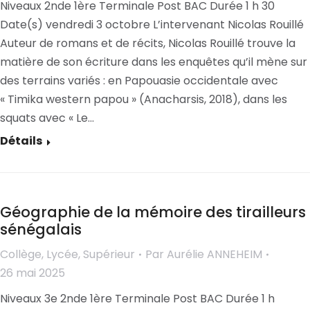
Niveaux 2nde 1ère Terminale Post BAC Durée 1 h 30
Date(s) vendredi 3 octobre L’intervenant Nicolas Rouillé
Auteur de romans et de récits, Nicolas Rouillé trouve la
matière de son écriture dans les enquêtes qu’il mène sur
des terrains variés : en Papouasie occidentale avec
« Timika western papou » (Anacharsis, 2018), dans les
squats avec « Le…
Détails
Géographie de la mémoire des tirailleurs
sénégalais
Collège
,
Lycée
,
Supérieur
Par
Aurélie ANNEHEIM
26 mai 2025
Niveaux 3e 2nde 1ère Terminale Post BAC Durée 1 h