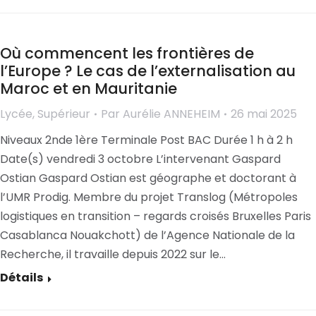
Où commencent les frontières de
l’Europe ? Le cas de l’externalisation au
Maroc et en Mauritanie
Lycée
,
Supérieur
Par
Aurélie ANNEHEIM
26 mai 2025
Niveaux 2nde 1ère Terminale Post BAC Durée 1 h à 2 h
Date(s) vendredi 3 octobre L’intervenant Gaspard
Ostian Gaspard Ostian est géographe et doctorant à
l’UMR Prodig. Membre du projet Translog (Métropoles
logistiques en transition – regards croisés Bruxelles Paris
Casablanca Nouakchott) de l’Agence Nationale de la
Recherche, il travaille depuis 2022 sur le…
Détails