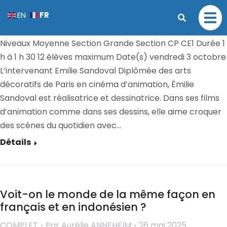
Sauver le monde, un jeu d’enfants !
FR
EN
COMPLET
Par
Aurélie ANNEHEIM
26 mai 2025
Niveaux Moyenne Section Grande Section CP CE1 Durée 1
h à 1 h 30 12 élèves maximum Date(s) vendredi 3 octobre
L’intervenant Emilie Sandoval Diplômée des arts
décoratifs de Paris en cinéma d’animation, Émilie
Sandoval est réalisatrice et dessinatrice. Dans ses films
d’animation comme dans ses dessins, elle aime croquer
des scènes du quotidien avec…
Détails
Voit-on le monde de la même façon en
français et en indonésien ?
COMPLET
Par
Aurélie ANNEHEIM
26 mai 2025