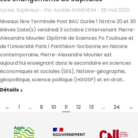
Lycée
,
Supérieur
Par
Aurélie ANNEHEIM
26 mai 2025
Niveaux 1ère Terminale Post BAC Durée 1 hEntre 20 et 30
élèves Date(s) vendredi 3 octobre L’intervenant Pierre-
Alexandre Mounier Diplômé de Sciences Po Toulouse et
de l’Université Paris 1 Panthéon-Sorbonne en histoire
contemporaine, Pierre-Alexandre Mounier est
aujourd’hui enseignant dans le secondaire en sciences
économiques et sociales (SES), histoire-géographie,
géopolitique, science politique (HGGSP) et en droit…
Détails
←
1
…
9
10
11
12
13
…
24
→