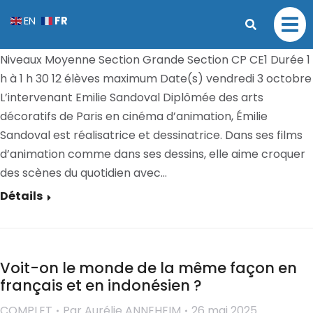
Sauver le monde, un jeu d’enfants !
FR
EN
COMPLET
Par
Aurélie ANNEHEIM
26 mai 2025
Niveaux Moyenne Section Grande Section CP CE1 Durée 1
h à 1 h 30 12 élèves maximum Date(s) vendredi 3 octobre
L’intervenant Emilie Sandoval Diplômée des arts
décoratifs de Paris en cinéma d’animation, Émilie
Sandoval est réalisatrice et dessinatrice. Dans ses films
d’animation comme dans ses dessins, elle aime croquer
des scènes du quotidien avec…
Détails
Voit-on le monde de la même façon en
français et en indonésien ?
COMPLET
Par
Aurélie ANNEHEIM
26 mai 2025