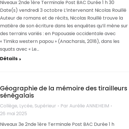
Niveaux 2nde 1ère Terminale Post BAC Durée 1 h 30
Date(s) vendredi 3 octobre L’intervenant Nicolas Rouillé
Auteur de romans et de récits, Nicolas Rouillé trouve la
matière de son écriture dans les enquêtes qu’il mène sur
des terrains variés : en Papouasie occidentale avec
« Timika western papou » (Anacharsis, 2018), dans les
squats avec « Le…
Détails
Géographie de la mémoire des tirailleurs
sénégalais
Collège
,
Lycée
,
Supérieur
Par
Aurélie ANNEHEIM
26 mai 2025
Niveaux 3e 2nde 1ère Terminale Post BAC Durée 1 h