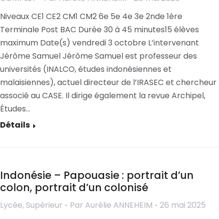
Niveaux CE1 CE2 CM1 CM2 6e 5e 4e 3e 2nde 1ère
Terminale Post BAC Durée 30 à 45 minutes15 élèves
maximum Date(s) vendredi 3 octobre L’intervenant
Jérôme Samuel Jérôme Samuel est professeur des
universités (INALCO, études indonésiennes et
malaisiennes), actuel directeur de l’IRASEC et chercheur
associé au CASE. Il dirige également la revue Archipel,
Études…
Détails
Indonésie – Papouasie : portrait d’un
colon, portrait d’un colonisé
Lycée
,
Supérieur
Par
Aurélie ANNEHEIM
26 mai 2025