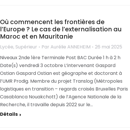
Où commencent les frontières de
l’Europe ? Le cas de l’externalisation au
Maroc et en Mauritanie
Lycée
,
Supérieur
Par
Aurélie ANNEHEIM
26 mai 2025
Niveaux 2nde 1ère Terminale Post BAC Durée 1 h à 2 h
Date(s) vendredi 3 octobre L’intervenant Gaspard
Ostian Gaspard Ostian est géographe et doctorant à
l’UMR Prodig. Membre du projet Translog (Métropoles
logistiques en transition – regards croisés Bruxelles Paris
Casablanca Nouakchott) de l’Agence Nationale de la
Recherche, il travaille depuis 2022 sur le…
Détails