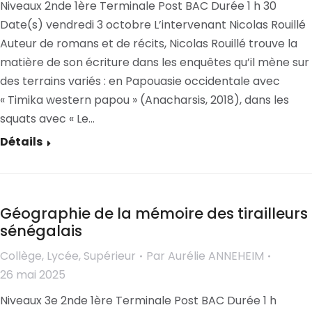
Niveaux 2nde 1ère Terminale Post BAC Durée 1 h 30
Date(s) vendredi 3 octobre L’intervenant Nicolas Rouillé
Auteur de romans et de récits, Nicolas Rouillé trouve la
matière de son écriture dans les enquêtes qu’il mène sur
des terrains variés : en Papouasie occidentale avec
« Timika western papou » (Anacharsis, 2018), dans les
squats avec « Le…
Détails
Géographie de la mémoire des tirailleurs
sénégalais
Collège
,
Lycée
,
Supérieur
Par
Aurélie ANNEHEIM
26 mai 2025
Niveaux 3e 2nde 1ère Terminale Post BAC Durée 1 h