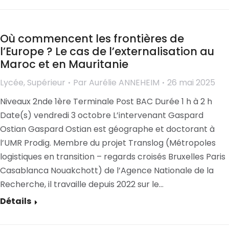
Où commencent les frontières de
l’Europe ? Le cas de l’externalisation au
Maroc et en Mauritanie
Lycée
,
Supérieur
Par
Aurélie ANNEHEIM
26 mai 2025
Niveaux 2nde 1ère Terminale Post BAC Durée 1 h à 2 h
Date(s) vendredi 3 octobre L’intervenant Gaspard
Ostian Gaspard Ostian est géographe et doctorant à
l’UMR Prodig. Membre du projet Translog (Métropoles
logistiques en transition – regards croisés Bruxelles Paris
Casablanca Nouakchott) de l’Agence Nationale de la
Recherche, il travaille depuis 2022 sur le…
Détails