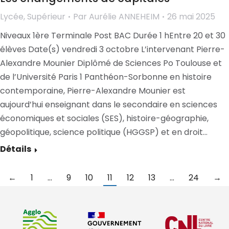
Lycée
,
Supérieur
Par
Aurélie ANNEHEIM
26 mai 2025
Niveaux 1ère Terminale Post BAC Durée 1 hEntre 20 et 30
élèves Date(s) vendredi 3 octobre L’intervenant Pierre-
Alexandre Mounier Diplômé de Sciences Po Toulouse et
de l’Université Paris 1 Panthéon-Sorbonne en histoire
contemporaine, Pierre-Alexandre Mounier est
aujourd’hui enseignant dans le secondaire en sciences
économiques et sociales (SES), histoire-géographie,
géopolitique, science politique (HGGSP) et en droit…
Détails
←
1
…
9
10
11
12
13
…
24
→