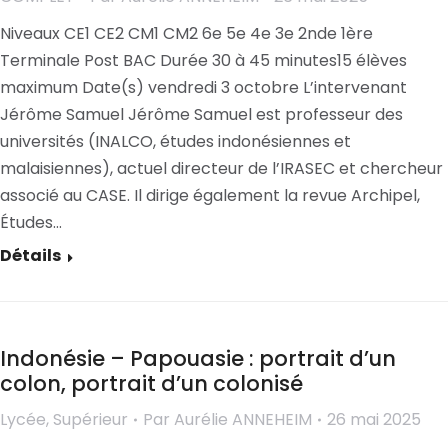
Niveaux CE1 CE2 CM1 CM2 6e 5e 4e 3e 2nde 1ère
Terminale Post BAC Durée 30 à 45 minutes15 élèves
maximum Date(s) vendredi 3 octobre L’intervenant
Jérôme Samuel Jérôme Samuel est professeur des
universités (INALCO, études indonésiennes et
malaisiennes), actuel directeur de l’IRASEC et chercheur
associé au CASE. Il dirige également la revue Archipel,
Études…
Détails
Indonésie – Papouasie : portrait d’un
colon, portrait d’un colonisé
Lycée
,
Supérieur
Par
Aurélie ANNEHEIM
26 mai 2025