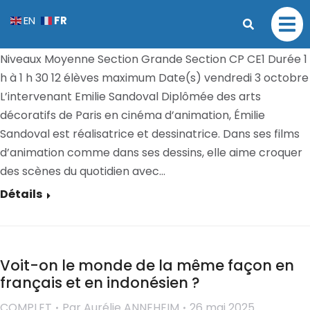
Sauver le monde, un jeu d’enfants !
FR
EN
COMPLET
Par
Aurélie ANNEHEIM
26 mai 2025
Niveaux Moyenne Section Grande Section CP CE1 Durée 1
h à 1 h 30 12 élèves maximum Date(s) vendredi 3 octobre
L’intervenant Emilie Sandoval Diplômée des arts
décoratifs de Paris en cinéma d’animation, Émilie
Sandoval est réalisatrice et dessinatrice. Dans ses films
d’animation comme dans ses dessins, elle aime croquer
des scènes du quotidien avec…
Détails
Voit-on le monde de la même façon en
français et en indonésien ?
COMPLET
Par
Aurélie ANNEHEIM
26 mai 2025