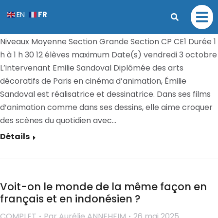
Sauver le monde, un jeu d’enfants !
FR
EN
COMPLET
Par
Aurélie ANNEHEIM
26 mai 2025
Niveaux Moyenne Section Grande Section CP CE1 Durée 1
h à 1 h 30 12 élèves maximum Date(s) vendredi 3 octobre
L’intervenant Emilie Sandoval Diplômée des arts
décoratifs de Paris en cinéma d’animation, Émilie
Sandoval est réalisatrice et dessinatrice. Dans ses films
d’animation comme dans ses dessins, elle aime croquer
des scènes du quotidien avec…
Détails
Voit-on le monde de la même façon en
français et en indonésien ?
COMPLET
Par
Aurélie ANNEHEIM
26 mai 2025