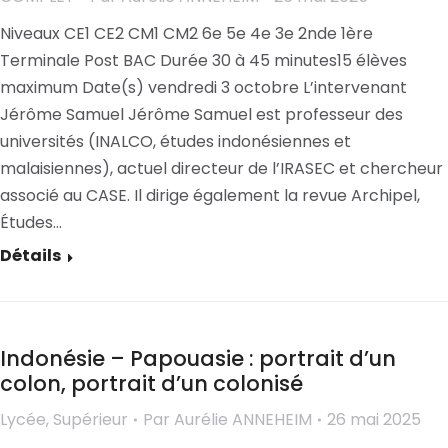
Niveaux CE1 CE2 CM1 CM2 6e 5e 4e 3e 2nde 1ère
Terminale Post BAC Durée 30 à 45 minutes15 élèves
maximum Date(s) vendredi 3 octobre L’intervenant
Jérôme Samuel Jérôme Samuel est professeur des
universités (INALCO, études indonésiennes et
malaisiennes), actuel directeur de l’IRASEC et chercheur
associé au CASE. Il dirige également la revue Archipel,
Études…
Détails
Indonésie – Papouasie : portrait d’un
colon, portrait d’un colonisé
Lycée
,
Supérieur
Par
Aurélie ANNEHEIM
26 mai 2025