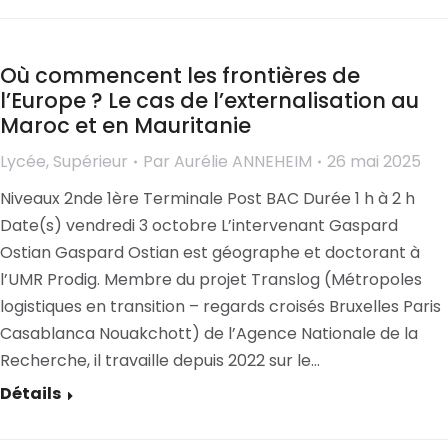
Où commencent les frontières de
l’Europe ? Le cas de l’externalisation au
Maroc et en Mauritanie
Lycée
,
Supérieur
Par
Aurélie ANNEHEIM
26 mai 2025
Niveaux 2nde 1ère Terminale Post BAC Durée 1 h à 2 h
Date(s) vendredi 3 octobre L’intervenant Gaspard
Ostian Gaspard Ostian est géographe et doctorant à
l’UMR Prodig. Membre du projet Translog (Métropoles
logistiques en transition – regards croisés Bruxelles Paris
Casablanca Nouakchott) de l’Agence Nationale de la
Recherche, il travaille depuis 2022 sur le…
Détails