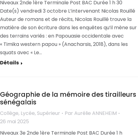
Niveaux 2nde 1ère Terminale Post BAC Durée 1 h 30
Date(s) vendredi 3 octobre L’intervenant Nicolas Rouillé
Auteur de romans et de récits, Nicolas Rouillé trouve la
matière de son écriture dans les enquêtes qu’il mène sur
des terrains variés : en Papouasie occidentale avec
« Timika western papou » (Anacharsis, 2018), dans les
squats avec « Le…
Détails
Géographie de la mémoire des tirailleurs
sénégalais
Collège
,
Lycée
,
Supérieur
Par
Aurélie ANNEHEIM
26 mai 2025
Niveaux 3e 2nde 1ère Terminale Post BAC Durée 1 h