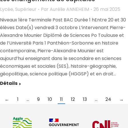
Lycée
,
Supérieur
Par
Aurélie ANNEHEIM
26 mai 2025
Niveaux 1ère Terminale Post BAC Durée 1 hEntre 20 et 30
élèves Date(s) vendredi 3 octobre L’intervenant Pierre-
Alexandre Mounier Diplômé de Sciences Po Toulouse et
de l’Université Paris 1 Panthéon-Sorbonne en histoire
contemporaine, Pierre-Alexandre Mounier est
aujourd’hui enseignant dans le secondaire en sciences
économiques et sociales (SES), histoire-géographie,
géopolitique, science politique (HGGSP) et en droit…
Détails
←
1
…
9
10
11
12
13
…
24
→