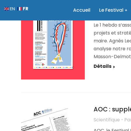
Le 1 Hebdo :
FR
EN
Accueil
Le Festival
Evénement
Pa
Le 1 hebdo s’ass
projets et strat
maire. Agnès Led
analyse notre ra
Masson-Delmott
Détails
AOC : suppl
Scientifique
Pa
AOC, le Festival