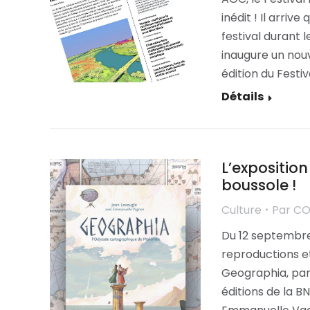
inédit ! Il arriv
festival durant l
inaugure un nou
édition du Festi
Détails
L’expositio
boussole !
Culture
Par
C
Du 12 septembre
reproductions e
Geographia, par
éditions de la B