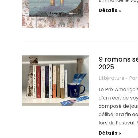
Emmanuelle Vagn
Détails
9 romans sé
2025
Littérature
Pa
Le Prix Amerigo
d’un récit de vo
composé de journa
délibérera fin ao
lors du Festival.
Détails