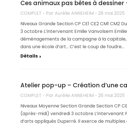
Ces animaux pas bêtes à dessiner –
COMPLET
Par
Aurélie ANNEHEIM
26 mai 2025
Niveaux Grande Section CP CE1 CE2 CM1 CM2 Duré
3 octobre L’intervenant Emilie Vanvolsem Emilie
déménagements de la campagne à la capitale, des
dans une école d’art… C’est le coup de foudre…
Détails
Atelier pop-up – Création d’une ca
COMPLET
Par
Aurélie ANNEHEIM
26 mai 2025
Niveaux Moyenne Section Grande Section CP CE1
(après-midi) vendredi 3 octobre L’intervenant P
d’arts appliqués Duperré. Il exerce de multiples ac