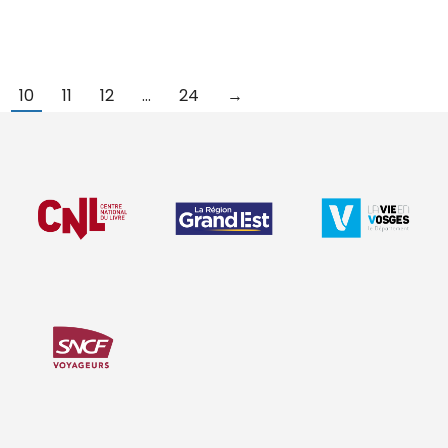
10
11
12
…
24
→