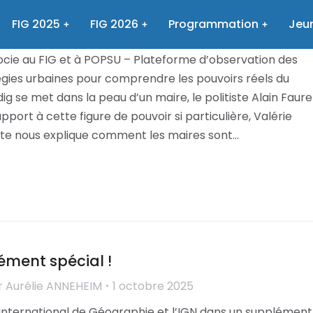
 que peuvent les maires ?
FIG 2025
FIG 2026
Programmation
Jeun
r
Aurélie ANNEHEIM
1 octobre 2025
ocie au FIG et à POPSU – Plateforme d’observation des
égies urbaines pour comprendre les pouvoirs réels du
ig se met dans la peau d’un maire, le politiste Alain Faure
pport à cette figure de pouvoir si particulière, Valérie
e nous explique comment les maires sont…
ément spécial !
r
Aurélie ANNEHEIM
1 octobre 2025
 International de Géographie et l’IGN dans un supplément