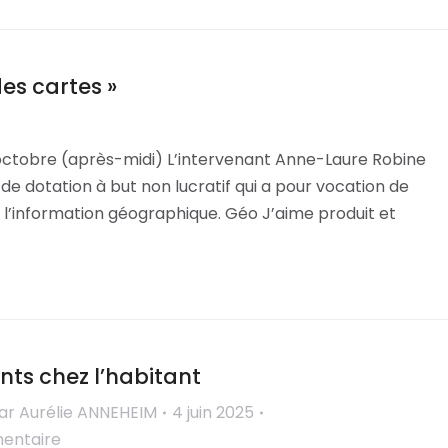
es cartes »
 octobre (après-midi) L’intervenant Anne-Laure Robine
e dotation à but non lucratif qui a pour vocation de
de l’information géographique. Géo J’aime produit et
ts chez l’habitant
ar
Aurélie ANNEHEIM
4 juin 2025
mentaire