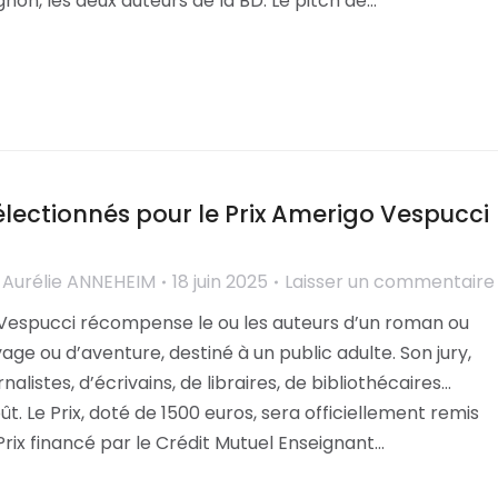
on, les deux auteurs de la BD. Le pitch de…
lectionnés pour le Prix Amerigo Vespucci
r
Aurélie ANNEHEIM
18 juin 2025
Laisser un commentaire
 Vespucci récompense le ou les auteurs d’un roman ou
yage ou d’aventure, destiné à un public adulte. Son jury,
listes, d’écrivains, de libraires, de bibliothécaires…
ût. Le Prix, doté de 1500 euros, sera officiellement remis
 Prix financé par le Crédit Mutuel Enseignant…