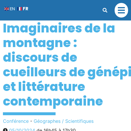
FR
EN
Imaginaires de la
montagne :
discours de
cueilleurs de génép
et littérature
contemporaine
Conférence
-
Géographes / Scientifiques
05/10/2024
de 16h45 à 17h30