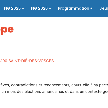
FIG 2025
FIG 2026
Programmation
Jeun
ope
- 88100 SAINT-DIÉ-DES-VOSGES
 rêves, contradictions et renoncements, court-elle à sa pert
 un mois des élections américaines et dans un contexte géo