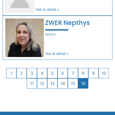
Voir le détail >
ZWER Nepthys
Autrice
Voir le détail >
1
2
3
4
5
6
7
8
9
10
11
12
13
14
15
16