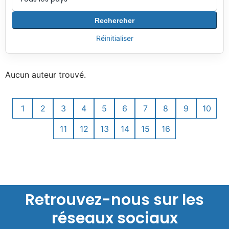
Rechercher
Réinitialiser
Aucun auteur trouvé.
1
2
3
4
5
6
7
8
9
10
11
12
13
14
15
16
Retrouvez-nous sur les
réseaux sociaux