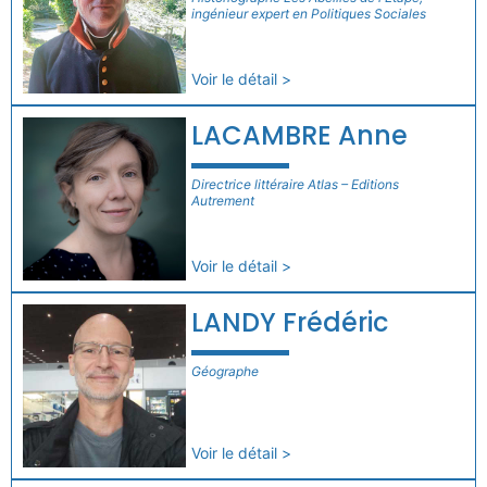
ingénieur expert en Politiques Sociales
Voir le détail >
LACAMBRE Anne
Directrice littéraire Atlas – Editions
Autrement
Voir le détail >
LANDY Frédéric
Géographe
Voir le détail >