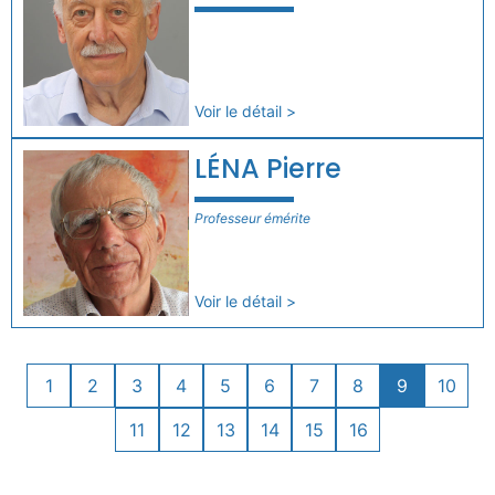
Voir le détail >
LÉNA Pierre
Professeur émérite
Voir le détail >
1
2
3
4
5
6
7
8
9
10
11
12
13
14
15
16