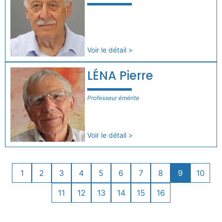
Voir le détail >
LÉNA Pierre
Professeur émérite
Voir le détail >
1
2
3
4
5
6
7
8
9
10
11
12
13
14
15
16