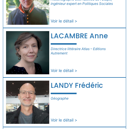
ingénieur expert en Politiques Sociales
Voir le détail >
LACAMBRE Anne
Directrice littéraire Atlas – Editions
Autrement
Voir le détail >
LANDY Frédéric
Géographe
Voir le détail >