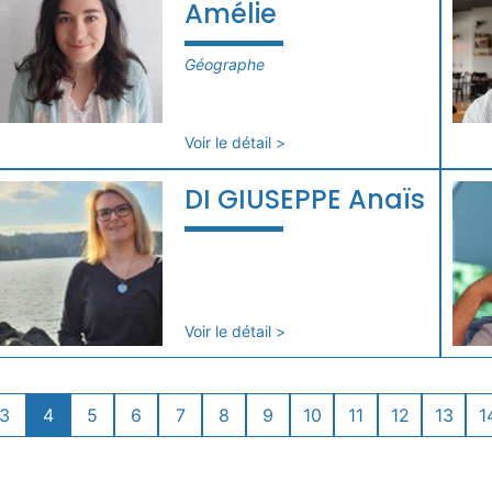
Amélie
Géographe
Voir le détail >
DI GIUSEPPE Anaïs
Voir le détail >
3
4
5
6
7
8
9
10
11
12
13
1