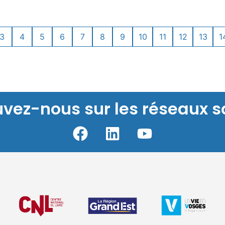
3
4
5
6
7
8
9
10
11
12
13
1
uvez-nous sur les réseaux s