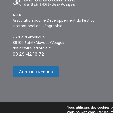
ADFIG
Association pour le Développement du Festival
International de Géographie
26 rue d’Amérique
88 100 Saint-Dié-des-Vosges
adfig@ville-saintdie.fr
03 29 42 16 72
Contactez-nous
Nous utilisons des cookies po
© Copyright 2024 – Festival International de Géographie
Vous pouvez consulter les in