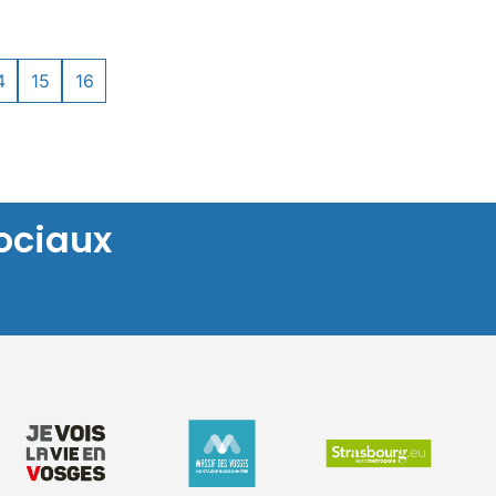
4
15
16
ociaux