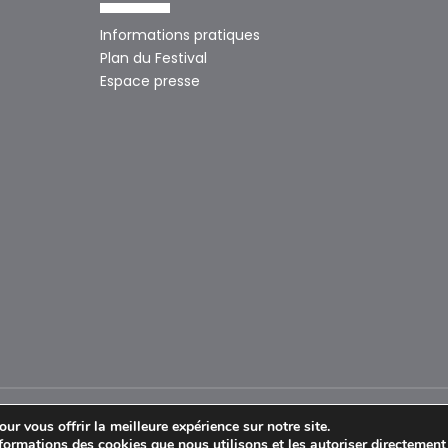
Informations pratiques
Plan du Festival
Espace presse
ur vous offrir la meilleure expérience sur notre site.
formations des cookies que nous utilisons et les autoriser directemen