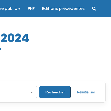
e public
PNF
Editions précédentes
 2024
Réinitialiser
Rechercher