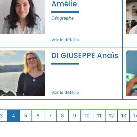
Amélie
Géographe
Voir le détail >
DI GIUSEPPE Anaïs
Voir le détail >
3
4
5
6
7
8
9
10
11
12
13
1