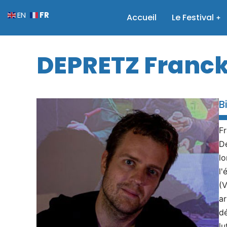
FR
EN
Accueil
Le Festival
DEPRETZ Franc
B
Fr
Dé
lo
l'
(V
ar
dé
lu