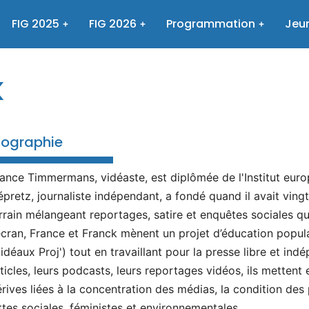
FIG 2025
FIG 2026
Programmation
Jeun
k
iographie
ance Timmermans, vidéaste, est diplômée de l'Institut euro
pretz, journaliste indépendant, a fondé quand il avait ving
rrain mélangeant reportages, satire et enquêtes sociales qu
écran, France et Franck mènent un projet d’éducation popul
idéaux Proj') tout en travaillant pour la presse libre et in
ticles, leurs podcasts, leurs reportages vidéos, ils mettent 
rives liées à la concentration des médias, la condition de
ttes sociales, féministes et environnementales.