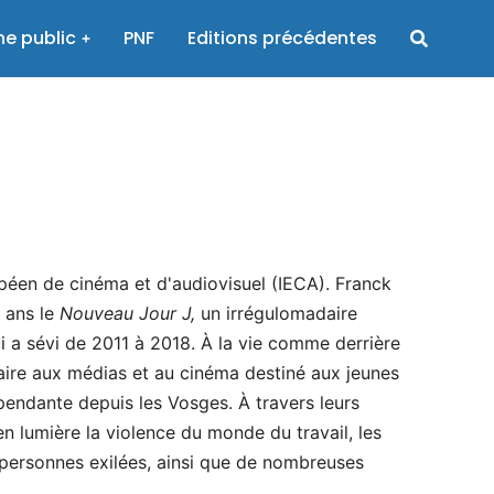
e public
PNF
Editions précédentes
péen de cinéma et d'audiovisuel (IECA). Franck
t ans le
Nouveau Jour J,
un irrégulomadaire
i a sévi de 2011 à 2018. À la vie comme derrière
aire aux médias et au cinéma destiné aux jeunes
dépendante depuis les Vosges. À travers leurs
en lumière la violence du monde du travail, les
s personnes exilées, ainsi que de nombreuses