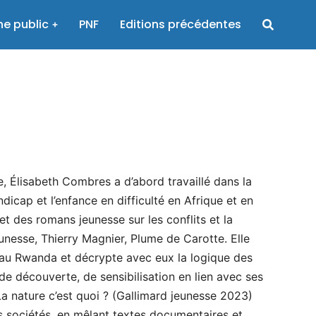
e public
PNF
Editions précédentes
, Élisabeth Combres a d’abord travaillé dans la
icap et l’enfance en difficulté en Afrique et en
et des romans jeunesse sur les conflits et la
eunesse, Thierry Magnier, Plume de Carotte. Elle
au Rwanda et décrypte avec eux la logique des
 de découverte, de sensibilisation en lien avec ses
La nature c’est quoi ? (Gallimard jeunesse 2023)
les sociétés, en mêlant textes documentaires et