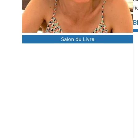
fi
B
Salon du Livre