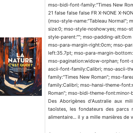
mso-bidi-font-family:"Times New Rom
21 false false false FR X-NONE X-N
{mso-style-name:"Tableau Normal"; m
size:0; mso-style-noshow:yes; mso-st
style-parent:""; mso-padding-alt:0c
mso-para-margin-right:0cm; mso-pa
left:35.7pt; mso-para-margin-bottom:.0
mso-pagination:widow-orphan; font-size
ascii-font-family:Calibri; mso-ascii-t
family:"Times New Roman"; mso-farea
family:Calibri; mso-hansi-theme-font:
Roman"; mso-bidi-theme-font:minor-bi
Des Aborigènes d'Australie aux mili
taoïstes, les fondateurs des parcs n
alimentaire... il y a mille manières de 