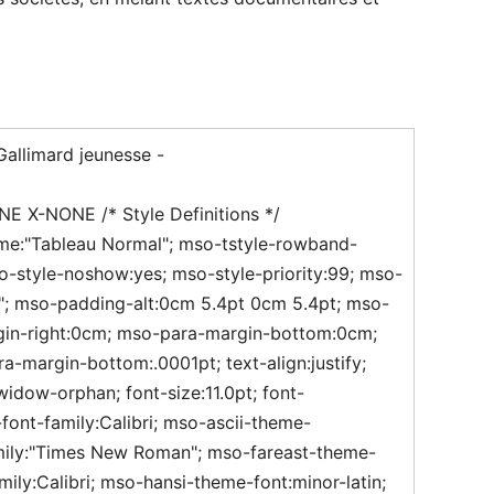
Gallimard jeunesse -
-NONE X-NONE
/* Style Definitions */
me:"Tableau Normal"; mso-tstyle-rowband-
so-style-noshow:yes; mso-style-priority:99; mso-
""; mso-padding-alt:0cm 5.4pt 0cm 5.4pt; mso-
in-right:0cm; mso-para-margin-bottom:0cm;
-margin-bottom:.0001pt; text-align:justify;
widow-orphan; font-size:11.0pt; font-
i-font-family:Calibri; mso-ascii-theme-
amily:"Times New Roman"; mso-fareast-theme-
mily:Calibri; mso-hansi-theme-font:minor-latin;