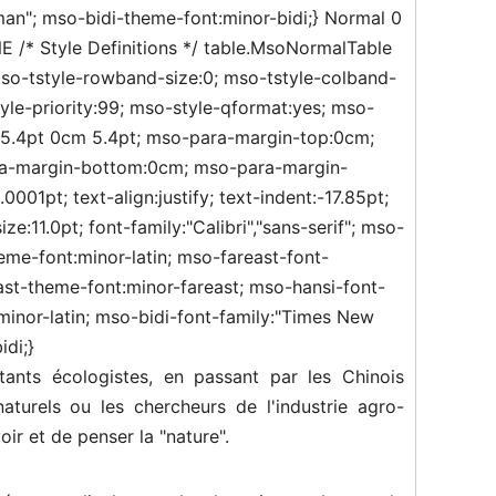
an"; mso-bidi-theme-font:minor-bidi;}
Normal 0
ONE
/* Style Definitions */ table.MsoNormalTable
so-tstyle-rowband-size:0; mso-tstyle-colband-
yle-priority:99; mso-style-qformat:yes; mso-
m 5.4pt 0cm 5.4pt; mso-para-margin-top:0cm;
ra-margin-bottom:0cm; mso-para-margin-
001pt; text-align:justify; text-indent:-17.85pt;
:11.0pt; font-family:"Calibri","sans-serif"; mso-
heme-font:minor-latin; mso-fareast-font-
st-theme-font:minor-fareast; mso-hansi-font-
minor-latin; mso-bidi-font-family:"Times New
di;}
tants écologistes, en passant par les Chinois
aturels ou les chercheurs de l'industrie agro-
voir et de penser la "nature".