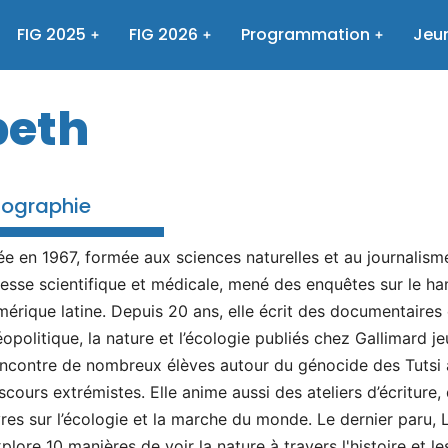
FIG 2025
FIG 2026
Programmation
Jeun
beth
iographie
e en 1967, formée aux sciences naturelles et au journalisme
esse scientifique et médicale, mené des enquêtes sur le hand
érique latine. Depuis 20 ans, elle écrit des documentaires 
opolitique, la nature et l’écologie publiés chez Gallimard j
ncontre de nombreux élèves autour du génocide des Tutsi 
scours extrémistes. Elle anime aussi des ateliers d’écriture,
vres sur l’écologie et la marche du monde. Le dernier paru, 
plore 10 manières de voir la nature à travers l'histoire et 