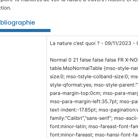
ction.
ibliographie
La nature c’est quoi ? - 09/11/2023 - 
Normal 0 21 false false false FR X
table.MsoNormalTable {mso-style-na
size:0; mso-tstyle-colband-size:0; m
style-qformat:yes; mso-style-parent:
para-margin-top:0cm; mso-para-marg
mso-para-margin-left:35.7pt; mso-para
text-indent:-17.85pt; mso-pagination:
family:"Calibri","sans-serif"; mso-asci
font:minor-latin; mso-fareast-font-f
font:minor-fareast; mso-hansi-font-fa