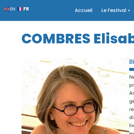
FR
EN
Accueil
Le Festival
COMBRES Elisa
B
Né
pr
Am
gé
re
di
li
ex